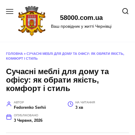
Перейти
до
58000.com.ua
вмісту
Ваш провідник у житті Чернівці
ГОЛОВНА
»
СУЧАСНІ МЕБЛІ ДЛЯ ДОМУ ТА ОФІСУ: ЯК ОБРАТИ ЯКІСТЬ,
КОМФОРТ І СТИЛЬ
Сучасні меблі для дому та
офісу: як обрати якість,
комфорт і стиль
АВТОР
НА ЧИТАННЯ
Fedorenko Serhii
3 хв
ОПУБЛІКОВАНО
3 Червня, 2026