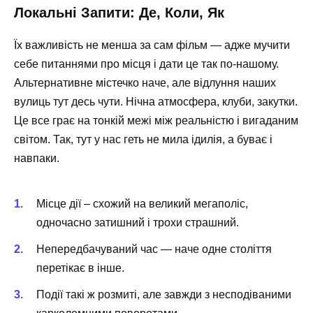
Локальні Запити: Де, Коли, Як
Їх важливість не менша за сам фільм — адже мучити
себе питаннями про місця і дати це так по-нашому.
Альтернативне містечко наче, але відлуння наших
вулиць тут десь чути. Нічна атмосфера, клуби, закутки.
Це все грає на тонкій межі між реальністю і вигаданим
світом. Так, тут у нас геть не мила ідилія, а буває і
навпаки.
Місце дії – схожий на великий мегаполіс,
одночасно затишний і трохи страшний.
Непередбачуваний час — наче одне століття
перетікає в інше.
Події такі ж розмиті, але завжди з несподіваними