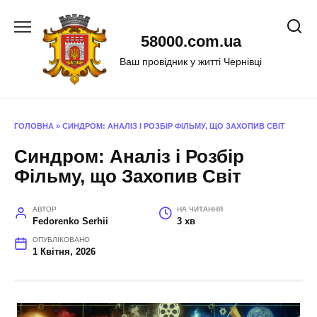
Перейти
до
58000.com.ua
вмісту
Ваш провідник у житті Чернівці
ГОЛОВНА
»
СИНДРОМ: АНАЛІЗ І РОЗБІР ФІЛЬМУ, ЩО ЗАХОПИВ СВІТ
Синдром: Аналіз і Розбір
Фільму, що Захопив Світ
АВТОР
НА ЧИТАННЯ
Fedorenko Serhii
3 хв
ОПУБЛІКОВАНО
1 Квітня, 2026