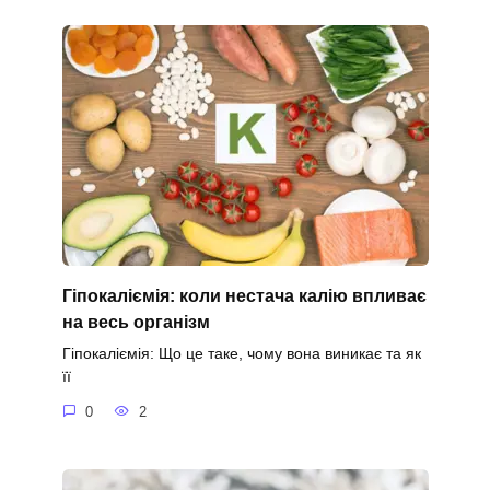
Гіпокаліємія: коли нестача калію впливає
на весь організм
Гіпокаліємія: Що це таке, чому вона виникає та як
її
0
2