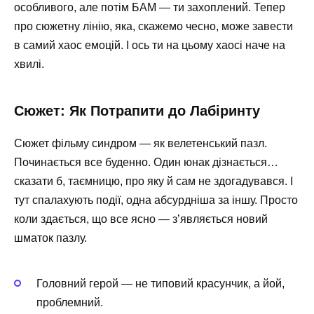
особливого, але потім БАМ — ти захоплений. Тепер
про сюжетну лінію, яка, скажемо чесно, може завести
в самий хаос емоцій. І ось ти на цьому хаосі наче на
хвилі.
Сюжет: Як Потрапити до Лабіринту
Сюжет фільму синдром — як велетенський пазл.
Починається все буденно. Один юнак дізнається…
сказати б, таємницю, про яку й сам не здогадувався. І
тут спалахують події, одна абсурдніша за іншу. Просто
коли здається, що все ясно — з’являється новий
шматок пазлу.
Головний герой — не типовий красунчик, а йой,
проблемний.