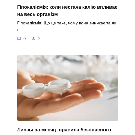
Гіпокаліємія: коли нестача калію впливає
на весь організм
Гіпокаліємія: Що це таке, чому вона виникає та як
її
0
2
Линзы на месяц: правила безопасного