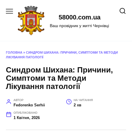
Перейти
до
58000.com.ua
вмісту
Ваш провідник у житті Чернівці
ГОЛОВНА
»
СИНДРОМ ШИХАНА: ПРИЧИНИ, СИМПТОМИ ТА МЕТОДИ
ЛІКУВАННЯ ПАТОЛОГІЇ
Синдром Шихана: Причини,
Симптоми та Методи
Лікування патології
АВТОР
НА ЧИТАННЯ
Fedorenko Serhii
2 хв
ОПУБЛІКОВАНО
1 Квітня, 2026