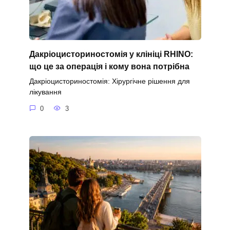
Дакріоцисториностомія у клініці RHINO:
що це за операція і кому вона потрібна
Дакріоцисториностомія: Хірургічне рішення для
лікування
0
3