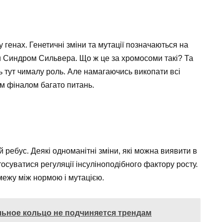
я
 генах. Генетичні зміни та мутації позначаються на
ти Синдром Сильвера. Що ж це за хромосоми такі? Та
ь тут чималу роль. Але намагаючись викопати всі
им фіналом багато питань.
 ребус. Деякі одноманітні зміни, які можна виявити в
осуватися регуляції інсуліноподібного фактору росту.
межу між нормою і мутацією.
льное кольцо не подчиняется трендам