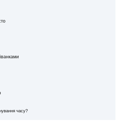
сто
діванками
я
нування часу?