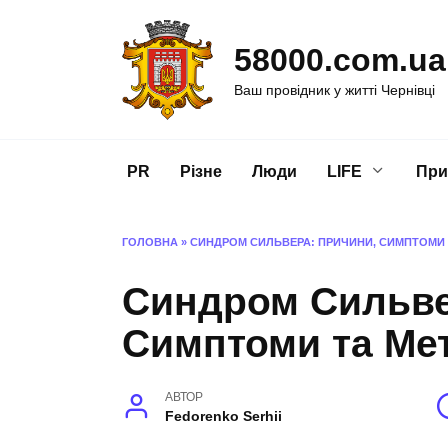
Перейти
до
58000.com.ua
вмісту
Ваш провідник у житті Чернівці
PR
Різне
Люди
LIFE
При
ГОЛОВНА
»
СИНДРОМ СИЛЬВЕРА: ПРИЧИНИ, СИМПТОМИ 
Синдром Сильве
Симптоми та Ме
АВТОР
Fedorenko Serhii