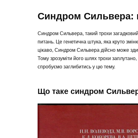
Синдром Сильвера: н
Синдром Сильвера, такий трохи загадковий 
питань. Це генетична штука, яка круто змін
цікаво, Синдром Сильвера дійсно може зди
Тому зрозуміти його шлях трохи заплутано, я
спробуємо заглибитись у цю тему.
Що таке синдром Сильве