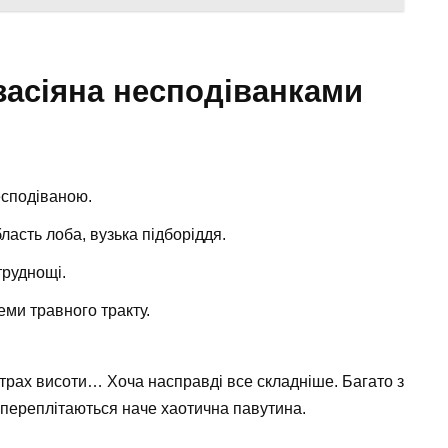
засіяна несподіванками
есподіваною.
асть лоба, вузька підборіддя.
труднощі.
еми травного тракту.
трах висоти… Хоча насправді все складніше. Багато з
 переплітаються наче хаотична павутина.