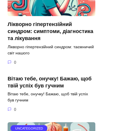
Лікворно гіпертензійний
синдром: симптоми, діагностика
та лікування
Лікворно гіпертензійний синдром: таємничий
світ нашого
0
Вітаю тебе, онучку! Бажаю, щоб
твій успіх був гучним
Вітаю тебе, онучку! Бажаю, щоб твій успіх
був гучним
0
UNCATEGORIZED