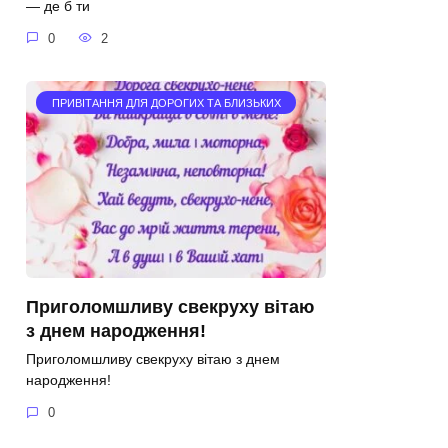
— де б ти
0
2
ПРИВІТАННЯ ДЛЯ ДОРОГИХ ТА БЛИЗЬКИХ
Приголомшливу свекруху вітаю
з днем народження!
Приголомшливу свекруху вітаю з днем
народження!
0