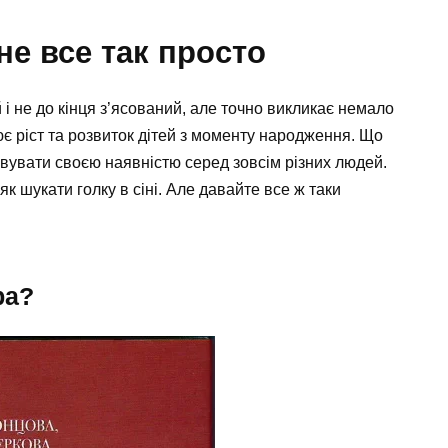
е все так просто
і не до кінця з’ясований, але точно викликає немало
ює ріст та розвиток дітей з моменту народження. Що
вувати своєю наявністю серед зовсім різних людей.
к шукати голку в сіні. Але давайте все ж таки
ра?