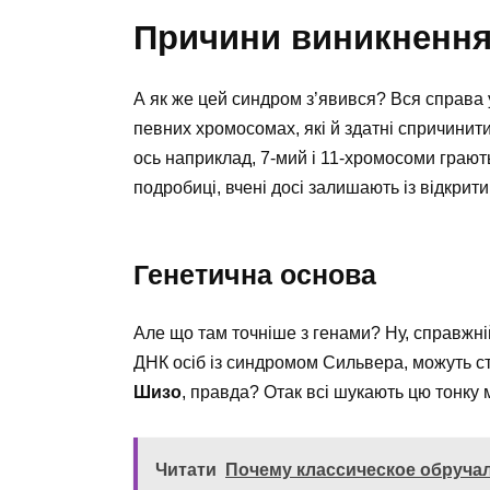
Причини виникненн
А як же цей синдром з’явився? Вся справа у
певних хромосомах, які й здатні спричини
ось наприклад, 7-мий і 11-хромосоми грают
подробиці, вчені досі залишають із відкрит
Генетична основа
Але що там точніше з генами? Ну, справжній
ДНК осіб із синдромом Сильвера, можуть ст
Шизо
, правда? Отак всі шукають цю тонку 
Читати
Почему классическое обруча