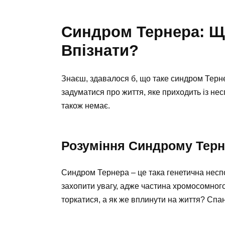
Синдром Тернера: Що
Впізнати?
Знаєш, здавалося б, що таке синдром Терне
задуматися про життя, яке приходить із нес
також немає.
Розуміння Синдрому Тер
Синдром Тернера – це така генетична неспо
захопити увагу, адже частина хромосомного
торкатися, а як же вплинути на життя? Спа