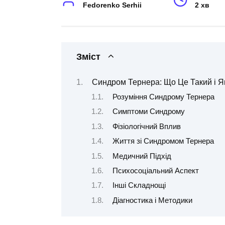
Fedorenko Serhii
2 хв
Зміст
Синдром Тернера: Що Це Такий і Я
Розуміння Синдрому Тернера
Симптоми Синдрому
Фізіологічний Вплив
Життя зі Синдромом Тернера
Медичний Підхід
Психосоціальний Аспект
Інші Складнощі
Діагностика і Методики