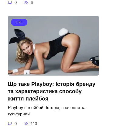
0
6
LIFE
Що таке Playboy: Історія бренду
та характеристика способу
життя плейбоя
Playboy і плейбой: Історія, значення та
культурний
0
113