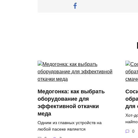
Медогонка: как выбрать
Соси
оборудование для
обра
эффективной откачки
для
меда
Хот-д
найпо
Одним из главных устройств на
любой пасеке является
0