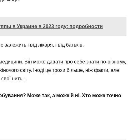
уппы в Украине в 2023 году: подробности
залежить і від лікаря, і від батьків.
медицини. Він може давати про себе знати по-різному,
жіночого світу. Іноді це трохи більше, ніж факти, але
 свої нить…
бування? Може так, а може й ні. Хто може точно