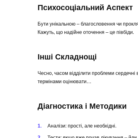
Психосоціальний Аспект
Бути унікальною – благословення чи прокл
Кажуть, що надійне оточення – це півбіди.
Інші Складнощі
Чесно, часом відділити проблеми сердечні в
термінами оцінювати…
Діагностика і Методики
Аналізи: прості, але необхідні.
Тести: якщо вже почав лікування – йди 