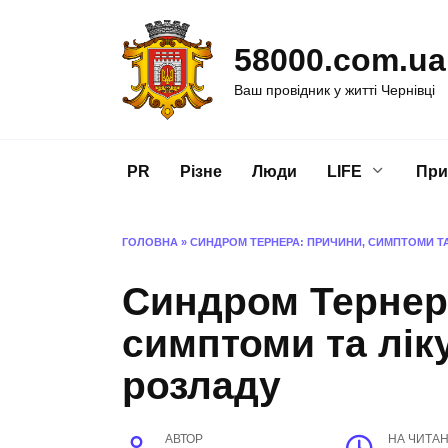
Перейти
до
58000.com.ua
вмісту
Ваш провідник у житті Чернівці
PR
Різне
Люди
LIFE
При
ГОЛОВНА
»
СИНДРОМ ТЕРНЕРА: ПРИЧИНИ, СИМПТОМИ Т
Синдром Тернер
симптоми та лік
розладу
АВТОР
НА ЧИТА