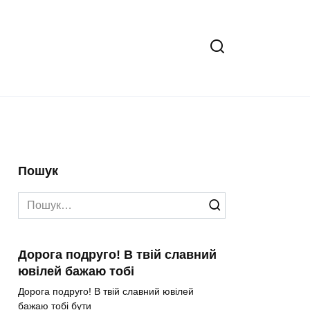
Пошук
Search
for:
Дорога подруго! В твій славний
ювілей бажаю тобі
Дорога подруго! В твій славний ювілей
бажаю тобі бути