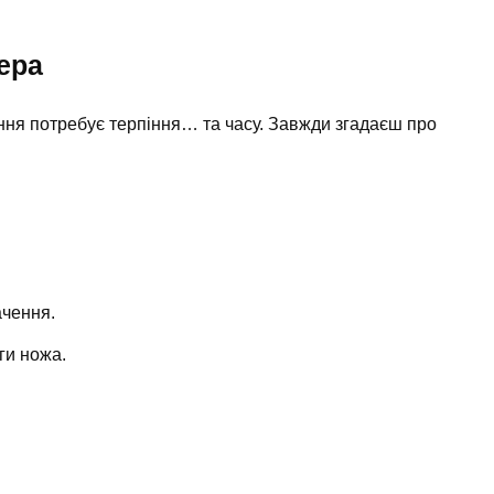
ера
ння потребує терпіння… та часу. Завжди згадаєш про
ачення.
ги ножа.