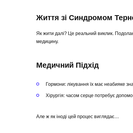
Життя зі Синдромом Терн
Як жити далі? Це реальний виклик. Подола
медицину.
Медичний Підхід
Гормони: лікування їх має неабияке зн
Хірургія: часом серце потребує допомо
Але ж як іноді цей процес виглядає…