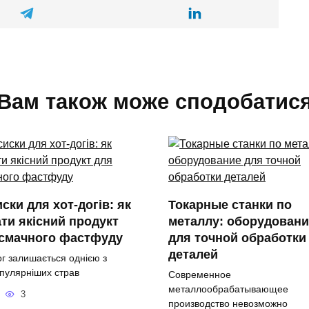
Вам також може сподобатис
ски для хот-догів: як
Токарные станки по
ти якісний продукт
металлу: оборудовани
 смачного фастфуду
для точной обработки
деталей
ог залишається однією з
пулярніших страв
Современное
металлообрабатывающее
3
производство невозможно