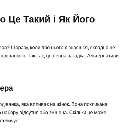
 Це Такий і Як Його
ра? Щоразу, коли про нього дізнаєшся, складно не
подіванкою. Так-так, це певна загадка. Альтернативи
нера
діванка, яка впливає на жінок. Вона покликана
 набору відсутня або змінена. Скільки це може
нтеличує.