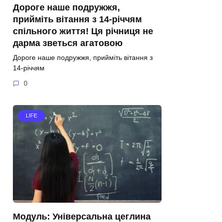
Дороге наше подружжя,
прийміть вітання з 14-річчям
спільного життя! Ця річниця не
дарма зветься агатовою
Дороге наше подружжя, прийміть вітання з
14-річчям
0
LIFE
Модуль: Універсальна цеглина