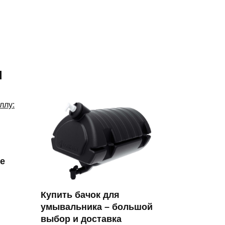
я
е
Купить бачок для
умывальника – большой
выбор и доставка