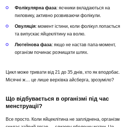
Фолікулярна фаза
: яєчники вкладаються на
пиловику, активно розвиваючи фолікули.
Овуляція
: момент істини, коли фолікул лопається
та випускає яйцеклітину на волю.
Лютеїнова фаза
: якщо не настав папа-момент,
організм починає розчищати шлях.
Цикл може тривати від 21 до 35 днів, хто як вподобає.
Місячні ж… це лише верхівка айсберга, зрозуміло?
Що відбувається в організмі під час
менструації?
Все просто. Коли яйцеклітина не запліднена, організм
скидає зайвий тягар — слизову оболонку матки. Це