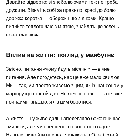
Давайте відверто: зі знеболюючими теж не треба
дружити. Візьміть собі за правило: красі до болю
доріжка коротка — обережніше з ліками. Краще
випийте теплого чаю з м’ятою, знайдіть цю зелень,
вона класнюча.
Вплив на життя: погляд у майбутнє
Звісно, питання «чому йдуть місячні» — вічне
питання. Але погодьтесь, нас це вже мало хвилює.
Ми… так, ми просто живемо з цим, як із шансоном у
маршрутці о третій дня. Ні втеч, ні побіг — зате вже
принаймні знаємо, як із цим боротися.
А життя… ну живе далі, наполегливо бажаючи нас
змилити, але ми впевнені, що воно того варте.
Наполегливо йти вперед, як кажуть в Одесі, «та й