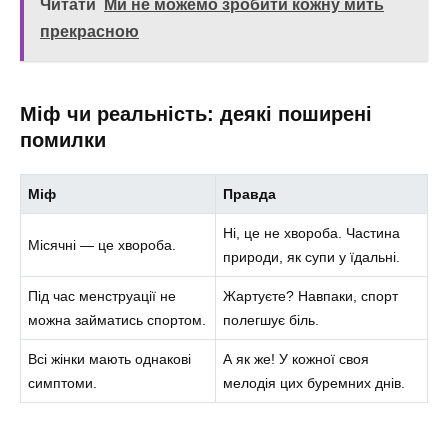
Читати
Ми не можемо зробити кожну мить
прекрасною
Міф чи реальність: деякі поширені
помилки
Міф
Правда
Ні, це не хвороба. Частина
Місячні — це хвороба.
природи, як супи у їдальні.
Під час менструації не
Жартуєте? Навпаки, спорт
можна займатись спортом.
полегшує біль.
Всі жінки мають однакові
А як же! У кожної своя
симптоми.
мелодія цих буремних днів.