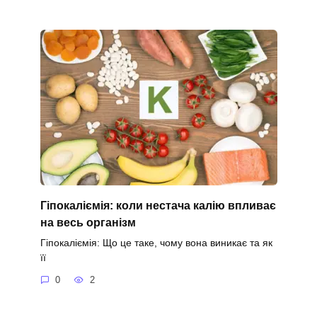
Гіпокаліємія: коли нестача калію впливає
на весь організм
Гіпокаліємія: Що це таке, чому вона виникає та як
її
0
2