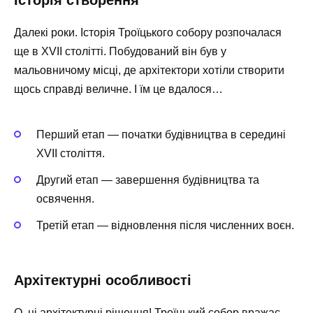
Далекі роки. Історія Троїцького собору розпочалася
ще в XVII столітті. Побудований він був у
мальовничому місці, де архітектори хотіли створити
щось справді величне. І їм це вдалося…
Перший етап — початки будівництва в середині
XVII століття.
Другий етап — завершення будівництва та
освячення.
Третій етап — відновлення після численних воєн.
Архітектурні особливості
О, ці архітектурні рішення! Троїцький собор вражає