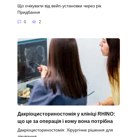
Що очікувати від вейп-установки через рік
Придбання
0
2
Дакріоцисториностомія у клініці RHINO:
що це за операція і кому вона потрібна
Дакріоцисториностомія: Хірургічне рішення для
лікування