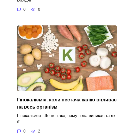
0
0
Гіпокаліємія: коли нестача калію впливає
на весь організм
Гіпокаліємія: Що це таке, чому вона виникає та як
її
0
2