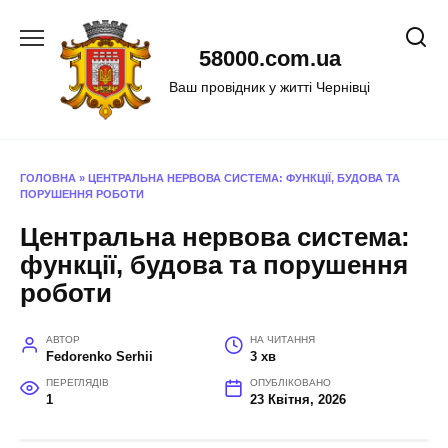
Перейти
до
58000.com.ua
вмісту
Ваш провідник у житті Чернівці
ГОЛОВНА
»
ЦЕНТРАЛЬНА НЕРВОВА СИСТЕМА: ФУНКЦІЇ, БУДОВА ТА
ПОРУШЕННЯ РОБОТИ
Центральна нервова система:
функції, будова та порушення
роботи
АВТОР
НА ЧИТАННЯ
Fedorenko Serhii
3 хв
ПЕРЕГЛЯДІВ
ОПУБЛІКОВАНО
1
23 Квітня, 2026