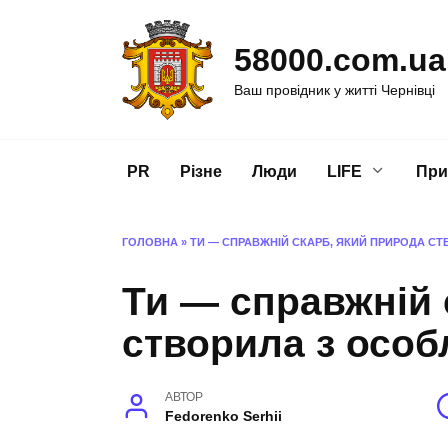
Перейти
до
58000.com.ua
вмісту
Ваш провідник у житті Чернівці
PR
Різне
Люди
LIFE
При
ГОЛОВНА
»
ТИ — СПРАВЖНІЙ СКАРБ, ЯКИЙ ПРИРОДА 
Ти — справжній 
створила з осо
АВТОР
Fedorenko Serhii