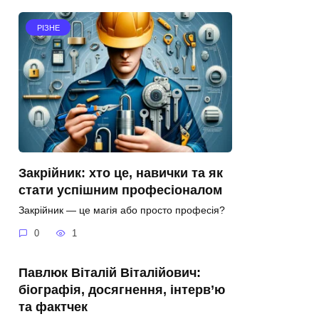
РІЗНЕ
Закрійник: хто це, навички та як
стати успішним професіоналом
Закрійник — це магія або просто професія?
0
1
Павлюк Віталій Віталійович:
біографія, досягнення, інтерв’ю
та фактчек