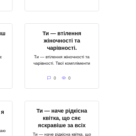
иш
Ти — втілення
жіночності та
чарівності.
є
Ти — втілення жіночності та
чарівності. Твої компліменти
0
0
Ти — наче рідкісна
 я
квітка, що сяє
яскравіше за всіх
ваю
Ти — наче рідкісна квітка, що