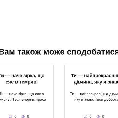
Вам також може сподобатис
Ти — наче зірка, що
Ти — найпрекрасні
сяє в темряві
дівчина, яку я зна
Ти — наче зірка, що сяє в
Ти — найпрекрасніша дівчи
емряві. Твоя енергія, краса
яку я знаю. Твоя доброт
0
0
0
0