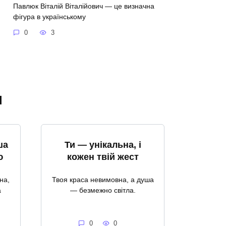
Павлюк Віталій Віталійович — це визначна
фігура в українському
0
3
я
ша
Ти — унікальна, і
ю
кожен твій жест
на,
Твоя краса невимовна, а душа
а
— безмежно світла.
0
0