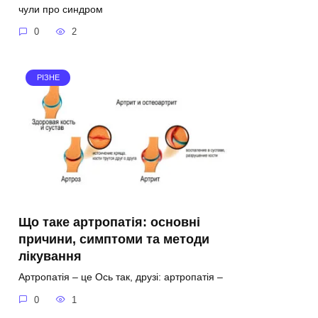
чули про синдром
0
2
РІЗНЕ
Що таке артропатія: основні
причини, симптоми та методи
лікування
Артропатія – це Ось так, друзі: артропатія –
0
1