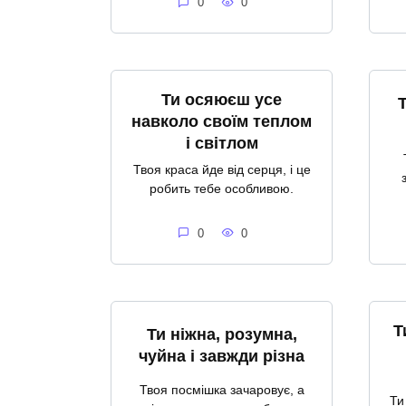
0
0
Ти осяюєш усе
навколо своїм теплом
і світлом
Твоя краса йде від серця, і це
робить тебе особливою.
0
0
Т
Ти ніжна, розумна,
чуйна і завжди різна
Твоя посмішка зачаровує, а
Ти