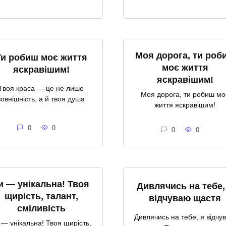
Моя дорога, ти роб
Ти робиш моє життя
моє життя
яскравішим!
яскравішим!
Твоя краса — це не лише
Моя дорога, ти робиш мо
зовнішність, а й твоя душа
життя яскравішим!
0
0
0
0
и — унікальна! Твоя
Дивлячись на тебе,
щирість, талант,
відчуваю щастя
сміливість
Дивлячись на тебе, я відчу
 — унікальна! Твоя щирість,