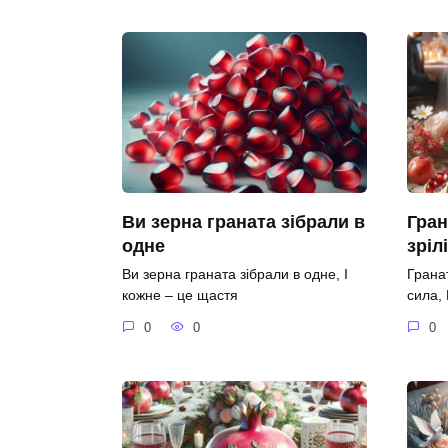
Ви зерна граната зібрали в
Гран
одне
зріл
Ви зерна граната зібрали в одне, І
Гранат
кожне – це щастя
сила,
0
0
0