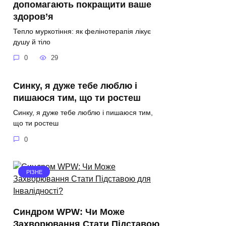
допомагають покращити ваше
здоров’я
Тепло муркотіння: як фелінотерапія лікує
душу й тіло
0
29
Синку, я дуже тебе люблю і
пишаюся тим, що ти ростеш
Синку, я дуже тебе люблю і пишаюся тим,
що ти ростеш
0
РІЗНЕ
Синдром WPW: Чи Може
Захворювання Стати Підставою