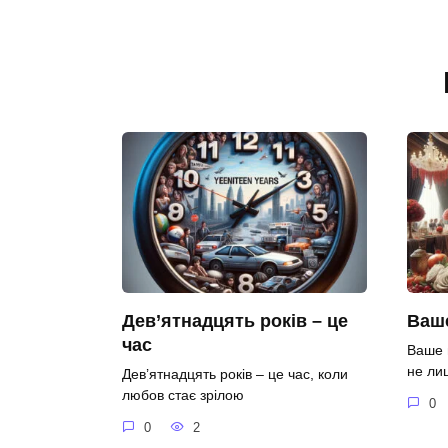
Дев’ятнадцять років – це
Ваше
час
Ваше 
не ли
Дев’ятнадцять років – це час, коли
любов стає зрілою
0
0
2