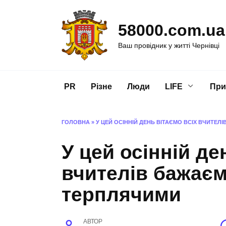
Перейти
до
58000.com.ua
вмісту
Ваш провідник у житті Чернівці
PR
Різне
Люди
LIFE
При
ГОЛОВНА
»
У ЦЕЙ ОСІННІЙ ДЕНЬ ВІТАЄМО ВСІХ ВЧИТЕ
У цей осінній де
вчителів бажаєм
терплячими
АВТОР