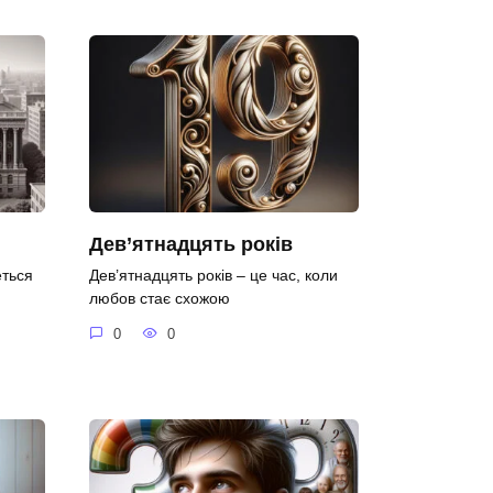
Дев’ятнадцять років
еться
Дев’ятнадцять років – це час, коли
любов стає схожою
0
0