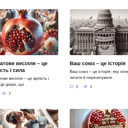
атове весілля – це
Ваш союз – це історія
ість і сила
Ваш союз – це історія, яку хоч
читати й перечитувати.
ове весілля – це зрілість і
 Це доказ, що
0
4
3