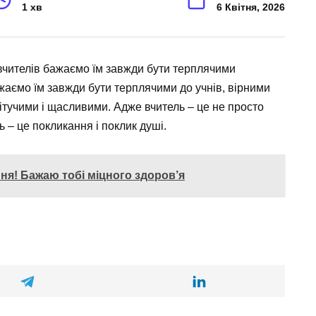
1 хв
6 Квітня, 2026
бажаємо їм завжди бути терплячими до учнів, вірними
вітучими і щасливими. Адже вчитель – це не просто
 – це покликання і поклик душі.
ня! Бажаю тобі міцного здоров’я