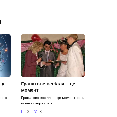
я
 це
Гранатове весілля – це
момент
осто
Гранатове весілля – це момент, коли
можна озирнутися
0
3