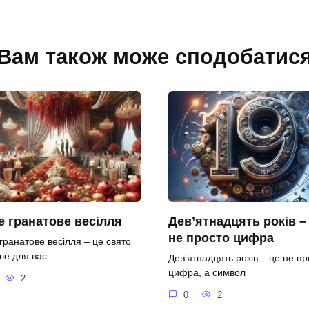
Вам також може сподобатис
 гранатове весілля
Дев’ятнадцять років –
не просто цифра
гранатове весілля – це свято
ше для вас
Дев’ятнадцять років – це не пр
цифра, а символ
2
0
2