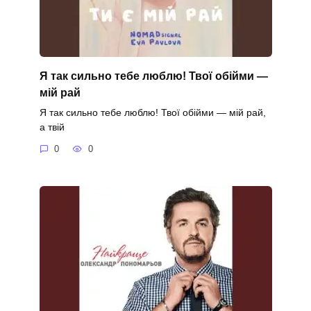
Я так сильно тебе люблю! Твої обійми —
мій рай
Я так сильно тебе люблю! Твої обійми — мій рай,
а твій
0
0