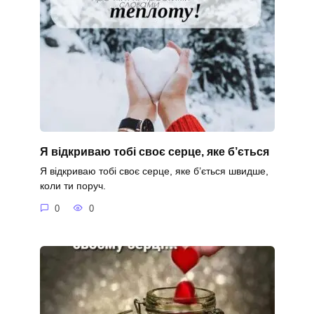
Я відкриваю тобі своє серце, яке б’ється
Я відкриваю тобі своє серце, яке б’ється швидше,
коли ти поруч.
0
0