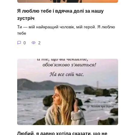
Я люблю тебе і вдячна долі за нашу
зустріч
Ти — мій найкращий чоловік, мій герой. Я люблю
тебе
0
2
Любий, я давно хотіла сказати, що не