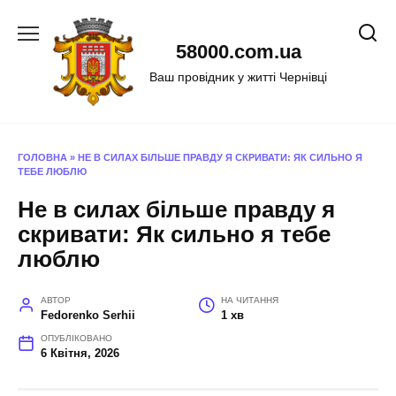
Перейти
до
58000.com.ua
вмісту
Ваш провідник у житті Чернівці
ГОЛОВНА
»
НЕ В СИЛАХ БІЛЬШЕ ПРАВДУ Я СКРИВАТИ: ЯК СИЛЬНО Я
ТЕБЕ ЛЮБЛЮ
Не в силах більше правду я
скривати: Як сильно я тебе
люблю
АВТОР
НА ЧИТАННЯ
Fedorenko Serhii
1 хв
ОПУБЛІКОВАНО
6 Квітня, 2026