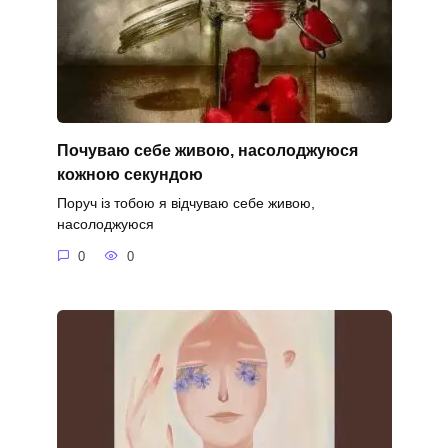
Почуваю себе живою, насолоджуюся
кожною секундою
Поруч із тобою я відчуваю себе живою,
насолоджуюся
0
0