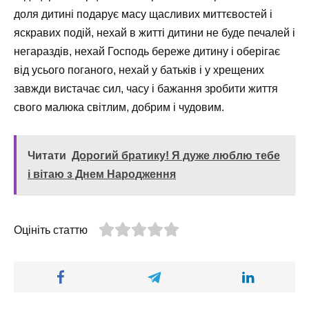
доля дитині подарує масу щасливих миттєвостей і
яскравих подій, нехай в житті дитини не буде печалей і
негараздів, нехай Господь береже дитину і оберігає
від усього поганого, нехай у батьків і у хрещених
завжди вистачає сил, часу і бажання зробити життя
свого малюка світлим, добрим і чудовим.
Читати
Дорогий братику! Я дуже люблю тебе
і вітаю з Днем Народження
Оцініть статтю