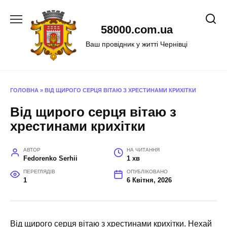
Перейти
до
58000.com.ua
вмісту
Ваш провідник у житті Чернівці
ГОЛОВНА
»
ВІД ЩИРОГО СЕРЦЯ ВІТАЮ З ХРЕСТИНАМИ КРИХІТКИ
Від щирого серця вітаю з
хрестинами крихітки
АВТОР
НА ЧИТАННЯ
Fedorenko Serhii
1 хв
ПЕРЕГЛЯДІВ
ОПУБЛІКОВАНО
1
6 Квітня, 2026
Від щирого серця вітаю з хрестинами крихітки. Нехай