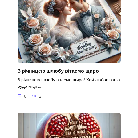
З річницею шлюбу вітаємо щиро
З річницею шлюбу вітаємо щиро! Хай любов ваша
буде міцна.
0
2