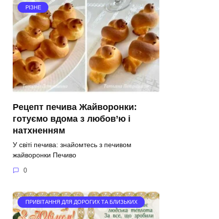
РІЗНЕ
Рецепт печива Жайворонки:
готуємо вдома з любов’ю і
натхненням
У світі печива: знайомтесь з печивом
жайворонки Печиво
0
ПРИВІТАННЯ ДЛЯ ДОРОГИХ ТА БЛИЗЬКИХ