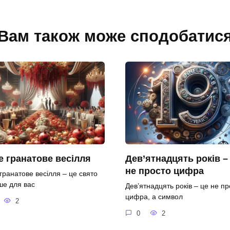
Вам також може сподобатис
 гранатове весілля
Дев’ятнадцять років –
не просто цифра
гранатове весілля – це свято
ше для вас
Дев’ятнадцять років – це не пр
цифра, а символ
2
0
2