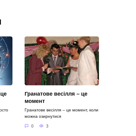
я
 це
Гранатове весілля – це
момент
осто
Гранатове весілля – це момент, коли
можна озирнутися
0
3