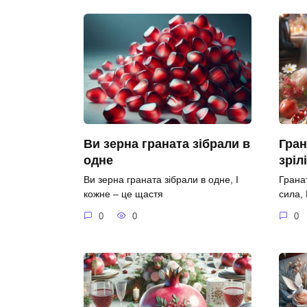
Ви зерна граната зібрали в
Гран
одне
зріл
Ви зерна граната зібрали в одне, І
Гранат
кожне – це щастя
сила,
0
0
0