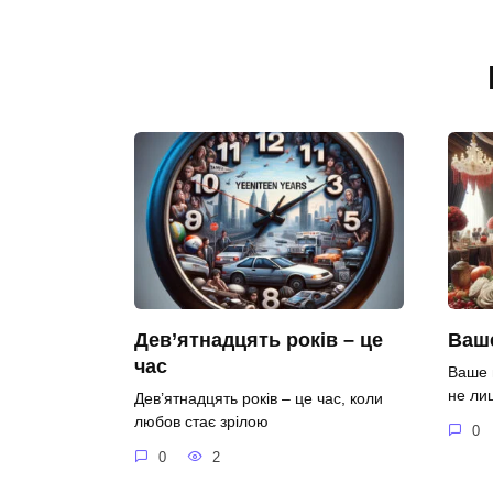
Дев’ятнадцять років – це
Ваше
час
Ваше 
не ли
Дев’ятнадцять років – це час, коли
любов стає зрілою
0
0
2