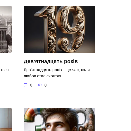
Дев’ятнадцять років
еться
Дев’ятнадцять років – це час, коли
любов стає схожою
0
0