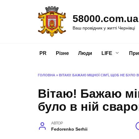
Перейти
до
58000.com.ua
вмісту
Ваш провідник у житті Чернівці
PR
Різне
Люди
LIFE
При
ГОЛОВНА
»
ВІТАЮ! БАЖАЮ МІЦНОЇ СІМ’Ї, ЩОБ НЕ БУЛО 
Вітаю! Бажаю міц
було в ній сваро
АВТОР
Fedorenko Serhii