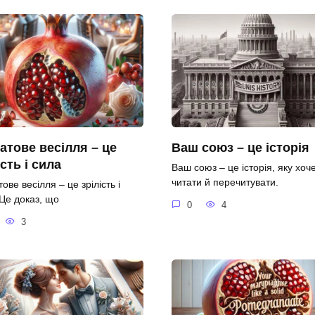
атове весілля – це
Ваш союз – це історія
ість і сила
Ваш союз – це історія, яку хоч
читати й перечитувати.
ове весілля – це зрілість і
 Це доказ, що
0
4
3