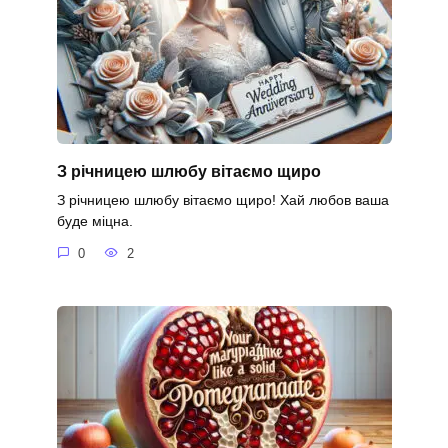
З річницею шлюбу вітаємо щиро
З річницею шлюбу вітаємо щиро! Хай любов ваша
буде міцна.
0
2