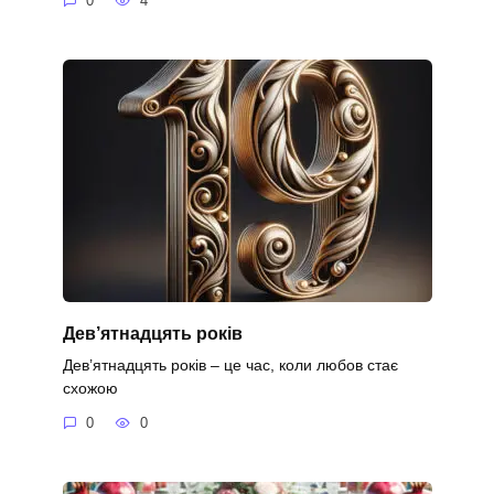
0
4
Дев’ятнадцять років
Дев’ятнадцять років – це час, коли любов стає
схожою
0
0