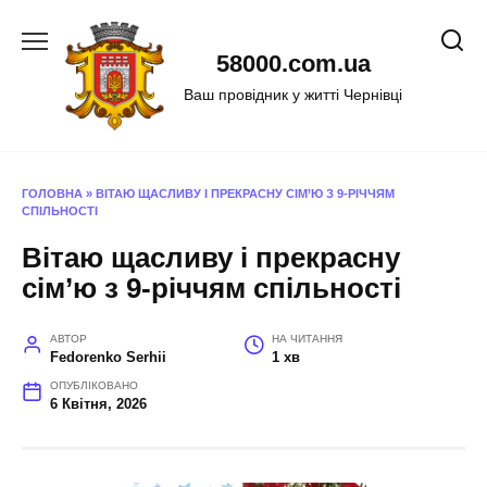
Перейти
до
58000.com.ua
вмісту
Ваш провідник у житті Чернівці
ГОЛОВНА
»
ВІТАЮ ЩАСЛИВУ І ПРЕКРАСНУ СІМ’Ю З 9-РІЧЧЯМ
СПІЛЬНОСТІ
Вітаю щасливу і прекрасну
сім’ю з 9-річчям спільності
АВТОР
НА ЧИТАННЯ
Fedorenko Serhii
1 хв
ОПУБЛІКОВАНО
6 Квітня, 2026