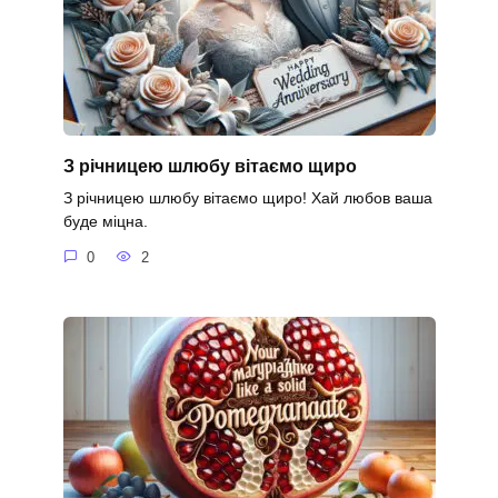
З річницею шлюбу вітаємо щиро
З річницею шлюбу вітаємо щиро! Хай любов ваша
буде міцна.
0
2