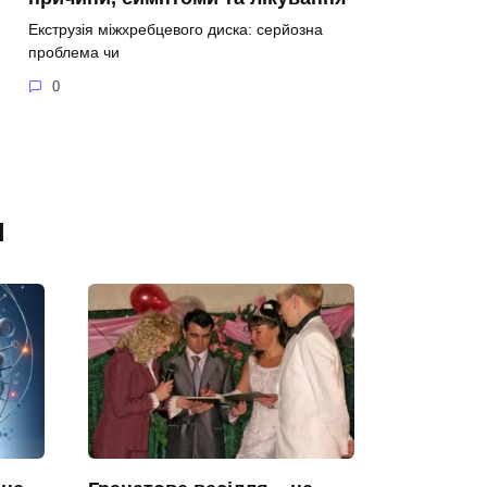
Екструзія міжхребцевого диска: серйозна
проблема чи
0
я