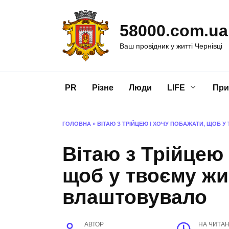
Перейти
до
58000.com.ua
вмісту
Ваш провідник у житті Чернівці
PR
Різне
Люди
LIFE
При
ГОЛОВНА
»
ВІТАЮ З ТРІЙЦЕЮ І ХОЧУ ПОБАЖАТИ, ЩОБ 
Вітаю з Трійцею 
щоб у твоєму жит
влаштовувало
АВТОР
НА ЧИТА