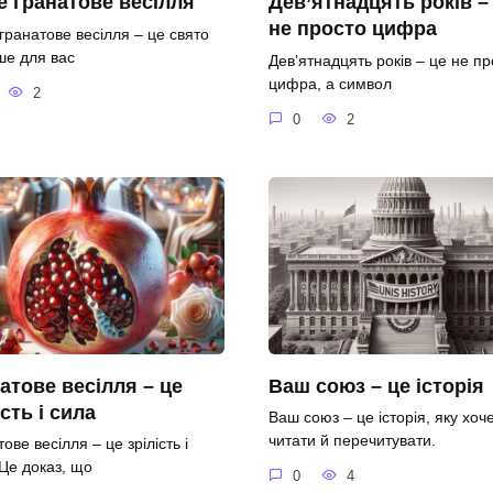
 гранатове весілля
Дев’ятнадцять років –
не просто цифра
гранатове весілля – це свято
ше для вас
Дев’ятнадцять років – це не пр
цифра, а символ
2
0
2
атове весілля – це
Ваш союз – це історія
ість і сила
Ваш союз – це історія, яку хоч
читати й перечитувати.
ове весілля – це зрілість і
 Це доказ, що
0
4