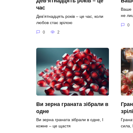
Дев’ятнадцять років – це
Ваше
час
Ваше 
не ли
Дев’ятнадцять років – це час, коли
любов стає зрілою
0
0
2
Ви зерна граната зібрали в
Гран
одне
зріл
Ви зерна граната зібрали в одне, І
Гранат
кожне – це щастя
сила,