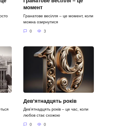
 це
Гранатове весілля – це
момент
осто
Гранатове весілля – це момент, коли
можна озирнутися
0
3
Дев’ятнадцять років
еться
Дев’ятнадцять років – це час, коли
любов стає схожою
0
0