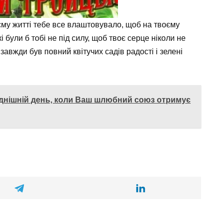
оєму житті тебе все влаштовувало, щоб на твоєму
 були б тобі не під силу, щоб твоє серце ніколи не
завжди був повний квітучих садів радості і зелені
однішній день, коли Ваш шлюбний союз отримує