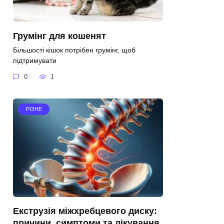
Грумінг для кошенят
Більшості кішок потрібен грумінг, щоб
підтримувати
0
1
РІЗНЕ
Екструзія міжхребцевого диску:
причини, симптоми та лікування