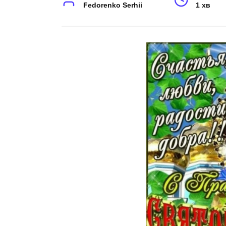
Fedorenko Serhii
1 хв