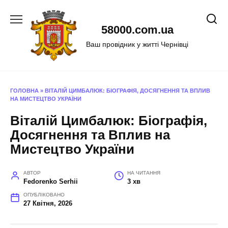
Перейти
до
58000.com.ua
вмісту
Ваш провідник у житті Чернівці
ГОЛОВНА
»
ВІТАЛІЙ ЦИМБАЛЮК: БІОГРАФІЯ, ДОСЯГНЕННЯ ТА ВПЛИВ
НА МИСТЕЦТВО УКРАЇНИ
Віталій Цимбалюк: Біографія,
Досягнення та Вплив на
Мистецтво України
АВТОР
НА ЧИТАННЯ
Fedorenko Serhii
3 хв
ОПУБЛІКОВАНО
27 Квітня, 2026