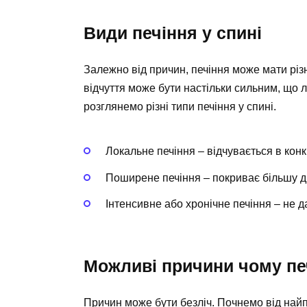
Види печіння у спині
Залежно від причин, печіння може мати різн
відчуття може бути настільки сильним, що 
розглянемо різні типи печіння у спині.
Локальне печіння – відчувається в конк
Поширене печіння – покриває більшу д
Інтенсивне або хронічне печіння – не д
Можливі причини чому пе
Причин може бути безліч. Почнемо від най