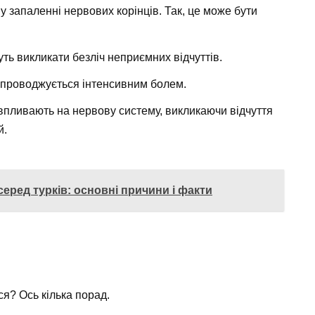
у запаленні нервових корінців. Так, це може бути
жуть викликати безліч неприємних відчуттів.
упроводжується інтенсивним болем.
о впливають на нервову систему, викликаючи відчуття
й.
серед турків: основні причини і факти
ся? Ось кілька порад.