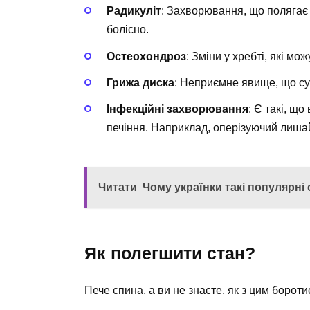
Радикуліт
: Захворювання, що полягає 
болісно.
Остеохондроз
: Зміни у хребті, які мо
Грижа диска
: Неприємне явище, що с
Інфекційні захворювання
: Є такі, щ
печіння. Наприклад, оперізуючий лиша
Читати
Чому українки такі популярні 
Як полегшити стан?
Пече спина, а ви не знаєте, як з цим бороти