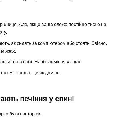
дрібниця. Але, якщо ваша одежа постійно тисне на
рту.
ють, як сидять за комп’ютером або стоять. Звісно,
 м’язах.
всього на світі. Навіть печіння у спині.
 потім – спина. Це як доміно.
ають печіння у спині
арто бути насторожі.