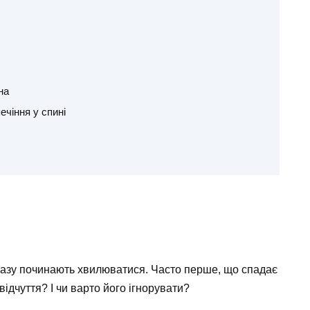
на
чіння у спині
дразу починають хвилюватися. Часто перше, що спадає
ідчуття? І чи варто його ігнорувати?