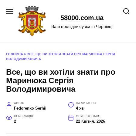
Перейти
до
58000.com.ua
вмісту
Ваш провідник у житті Чернівці
ГОЛОВНА
»
ВСЕ, ЩО ВИ ХОТІЛИ ЗНАТИ ПРО МАРИНЮКА СЕРГІЯ
ВОЛОДИМИРОВИЧА
Все, що ви хотіли знати про
Маринюка Сергія
Володимировича
АВТОР
НА ЧИТАННЯ
Fedorenko Serhii
4 хв
ПЕРЕГЛЯДІВ
ОПУБЛІКОВАНО
2
22 Квітня, 2026