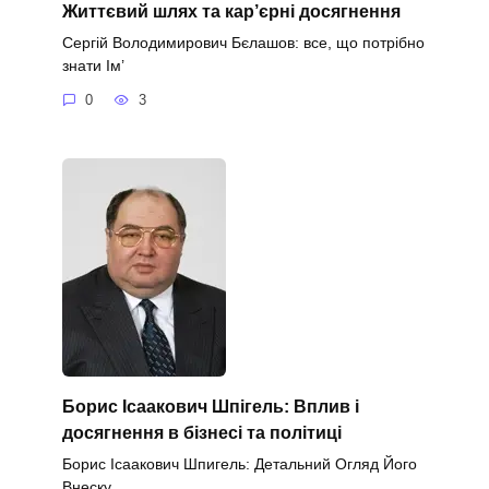
Життєвий шлях та кар’єрні досягнення
Сергій Володимирович Бєлашов: все, що потрібно
знати Ім’
0
3
Борис Ісаакович Шпігель: Вплив і
досягнення в бізнесі та політиці
Борис Ісаакович Шпигель: Детальний Огляд Його
Внеску