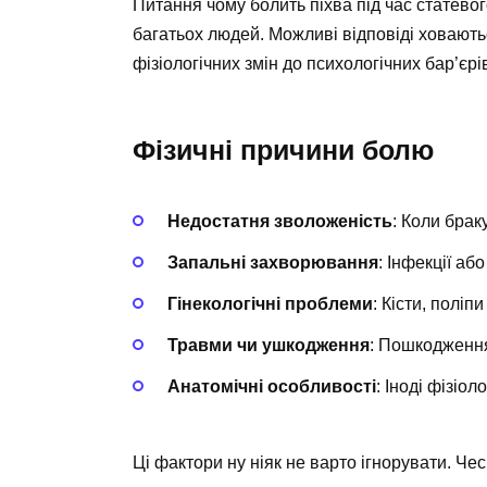
Питання чому болить піхва під час статево
багатьох людей. Можливі відповіді ховаютьс
фізіологічних змін до психологічних бар’єрі
Фізичні причини болю
Недостатня зволоженість
: Коли брак
Запальні захворювання
: Інфекції а
Гінекологічні проблеми
: Кісти, поліп
Травми чи ушкодження
: Пошкодженн
Анатомічні особливості
: Іноді фізіол
Ці фактори ну ніяк не варто ігнорувати. Че