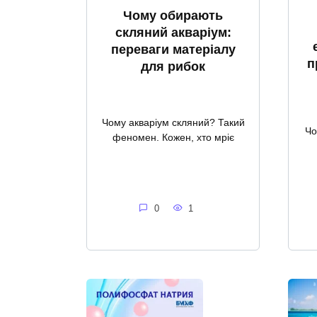
Чому обирають
скляний акваріум:
переваги матеріалу
п
для рибок
Чому акваріум скляний? Такий
Чо
феномен. Кожен, хто мріє
0
1