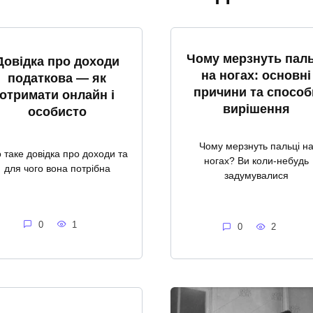
Чому мерзнуть паль
Довідка про доходи
на ногах: основні
податкова — як
причини та способ
отримати онлайн і
вирішення
особисто
Чому мерзнуть пальці н
 таке довідка про доходи та
ногах? Ви коли-небудь
для чого вона потрібна
задумувалися
0
1
0
2