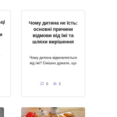
ці
Чому дитина не їсть:
основні причини
и
відмови від їжі та
шляхи вирішення
а
Чому дитина відмовляється
від їжі? Смішно думати, що
0
3