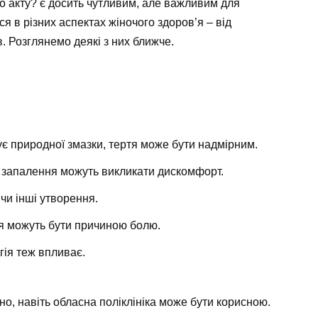
го акту? є досить чутливим, але важливим для
я в різних аспектах жіночого здоров’я – від
в. Розглянемо деякі з них ближче.
ує природної змазки, тертя може бути надмірним.
бо запалення можуть викликати дискомфорт.
и чи інші утворення.
я можуть бути причиною болю.
огія теж впливає.
сно, навіть обласна поліклініка може бути корисною.