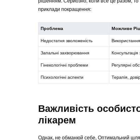
рішенням. Серйозно, коли все це разом, то
приклади покращення:
Проблема
Можливе Рі
Недостатня зволоженість
Використання
Запальні захворювання
Консультація 
Гінекологічні проблеми
Регулярні обс
Психологічні аспекти
Терапія, дові
Важливість особисто
лікарем
Однак, не обманюй себе, Оптимальний шля