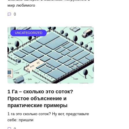
мир любимого
0
UNCATEGORIZED
1 Га – сколько это соток?
Простое объяснение и
практические примеры
1 га это сколько соток? Ну вот, представьте
себе: пришли