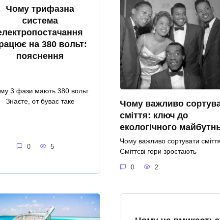
Чому трифазна
система
електропостачання
рацює на 380 вольт:
пояснення
му 3 фази мають 380 вольт
Знаєте, от буває таке
Чому важливо сортув
сміття: ключ до
екологічного майбутн
Чому важливо сортувати смітт
0
5
Сміттєві гори зростають
0
2