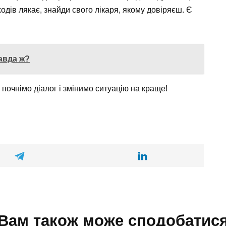
одів лякає, знайди свого лікаря, якому довіряєш. Є
авда ж?
 почнімо діалог і змінимо ситуацію на краще!
Вам також може сподобатис