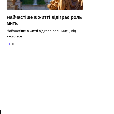
Найчастіше в житті відіграє роль
мить
Найчастіше в житті відіграє роль мить, від
якого все
0
я