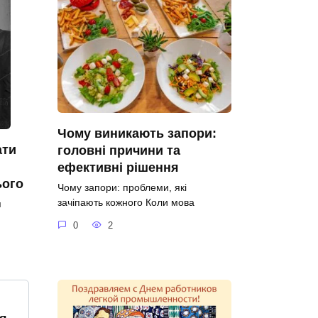
Чому виникають запори:
ати
головні причини та
ефективні рішення
ього
Чому запори: проблеми, які
зачіпають кожного Коли мова
я
0
2