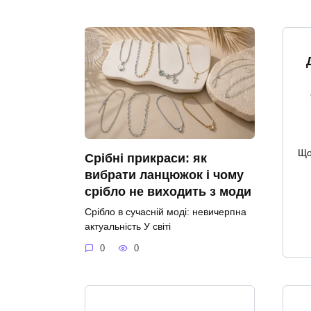
Що
Срібні прикраси: як
вибрати ланцюжок і чому
срібло не виходить з моди
Срібло в сучасній моді: невичерпна
актуальність У світі
0
0