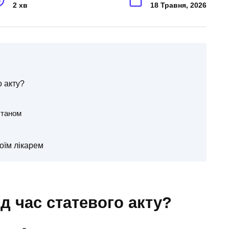
2 хв
18 Травня, 2026
о акту?
станом
оїм лікарем
д час статевого акту?