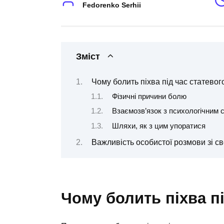
Fedorenko Serhii
Зміст
Чому болить піхва під час статевог
Фізичні причини болю
Взаємозв’язок з психологічним 
Шляхи, як з цим упоратися
Важливість особистої розмови зі св
Чому болить піхва пі