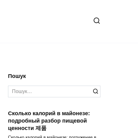
Пошук
Search
for:
Сколько калорий в майонезе:
подробный разбор пищевой
ценности 제품
Сколько калорий в майонезе: погружение в