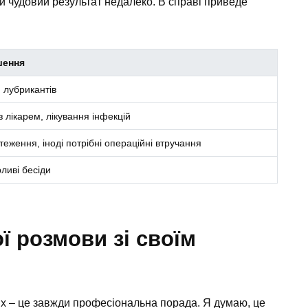
 й чудовий результат недалеко. В справі приведе
шення
 лубрикантів
з лікарем, лікування інфекцій
теження, іноді потрібні операційні втручання
рливі бесіди
ї розмови зі своїм
х – це завжди професіональна порада. Я думаю, це