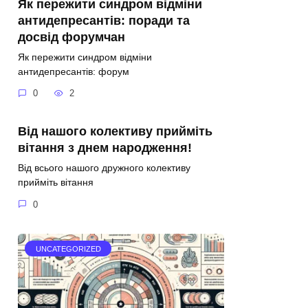
Як пережити синдром відміни
антидепресантів: поради та
досвід форумчан
Як пережити синдром відміни
антидепресантів: форум
0
2
Від нашого колективу прийміть
вітання з днем народження!
Від всього нашого дружного колективу
прийміть вітання
0
UNCATEGORIZED