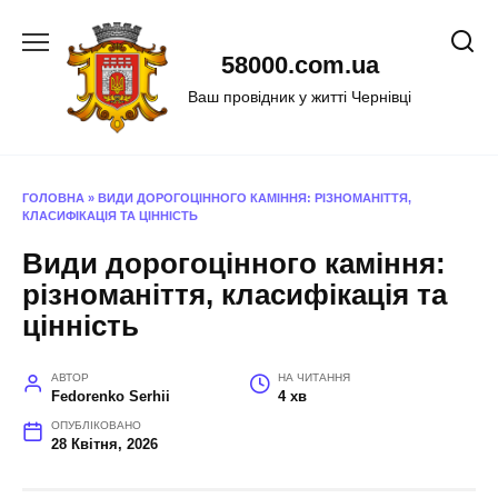
Перейти
до
58000.com.ua
вмісту
Ваш провідник у житті Чернівці
ГОЛОВНА
»
ВИДИ ДОРОГОЦІННОГО КАМІННЯ: РІЗНОМАНІТТЯ,
КЛАСИФІКАЦІЯ ТА ЦІННІСТЬ
Види дорогоцінного каміння:
різноманіття, класифікація та
цінність
АВТОР
НА ЧИТАННЯ
Fedorenko Serhii
4 хв
ОПУБЛІКОВАНО
28 Квітня, 2026