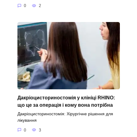
0
2
Дакріоцисториностомія у клініці RHINO:
що це за операція і кому вона потрібна
Дакріоцисториностомія: Хірургічне рішення для
лікування
0
3