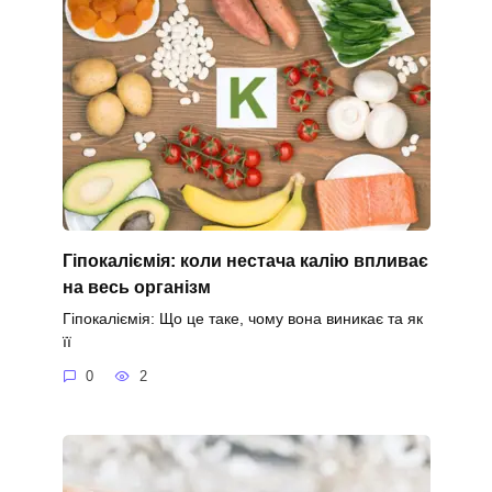
Гіпокаліємія: коли нестача калію впливає
на весь організм
Гіпокаліємія: Що це таке, чому вона виникає та як
її
0
2