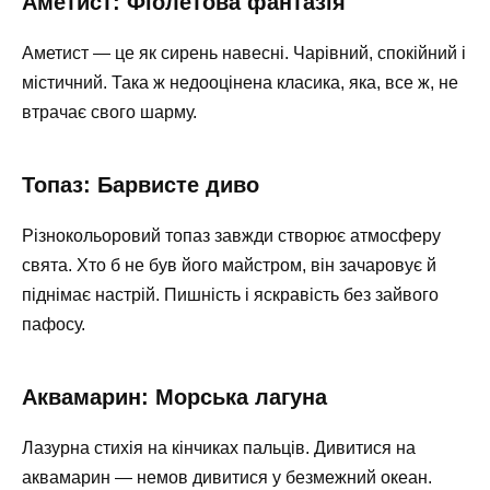
Аметист: Фіолетова фантазія
Аметист — це як сирень навесні. Чарівний, спокійний і
містичний. Така ж недооцінена класика, яка, все ж, не
втрачає свого шарму.
Топаз: Барвисте диво
Різнокольоровий топаз завжди створює атмосферу
свята. Хто б не був його майстром, він зачаровує й
піднімає настрій. Пишність і яскравість без зайвого
пафосу.
Аквамарин: Морська лагуна
Лазурна стихія на кінчиках пальців. Дивитися на
аквамарин — немов дивитися у безмежний океан.