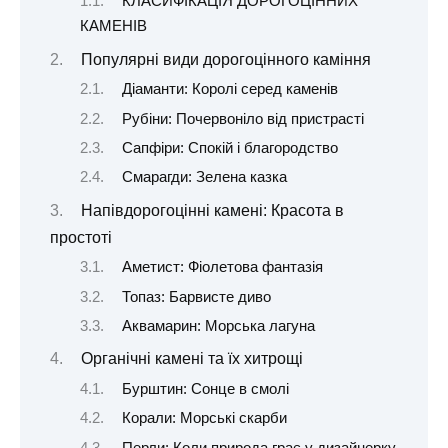
КЛАСИФІКАЦІЯ ДОРОГОЦІННИХ
КАМЕНІВ
Популярні види дорогоцінного каміння
Діаманти: Королі серед каменів
Рубіни: Почервоніло від пристрасті
Сапфіри: Спокій і благородство
Смарагди: Зелена казка
Напівдорогоцінні камені: Красота в
простоті
Аметист: Фіолетова фантазія
Топаз: Барвисте диво
Аквамарин: Морська лагуна
Органічні камені та їх хитрощі
Бурштин: Сонце в смолі
Корали: Морські скарби
Перли: Коли природа грає у дизайнерку