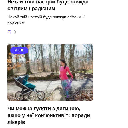
Нехай твій настрій буде завжди
світлим і радісним
Нехай твій настрій буде завжди світлим і
радісним
0
РІЗНЕ
Чи можна гуляти з дитиною,
якщо у неї кон’юнктивіт: поради
лікарів