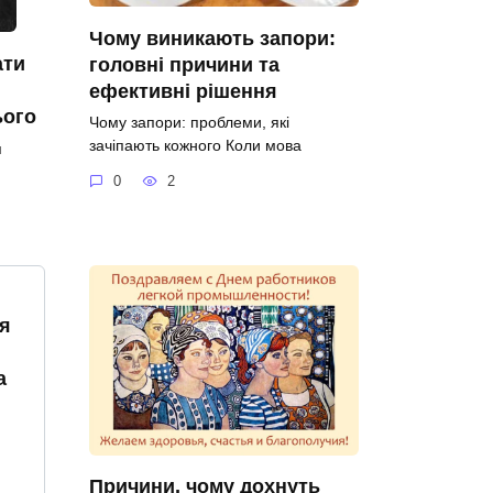
Чому виникають запори:
ати
головні причини та
ефективні рішення
ього
Чому запори: проблеми, які
зачіпають кожного Коли мова
я
0
2
я
а
Причини, чому дохнуть