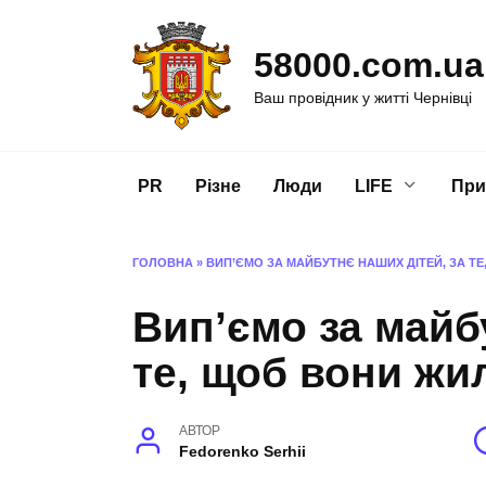
Перейти
до
58000.com.ua
вмісту
Ваш провідник у житті Чернівці
PR
Різне
Люди
LIFE
При
ГОЛОВНА
»
ВИП’ЄМО ЗА МАЙБУТНЄ НАШИХ ДІТЕЙ, ЗА ТЕ
Вип’ємо за майб
те, щоб вони жил
АВТОР
Fedorenko Serhii