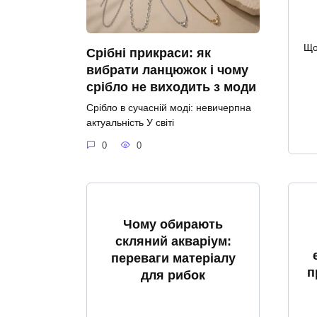
Що
Срібні прикраси: як
вибрати ланцюжок і чому
срібло не виходить з моди
Срібло в сучасній моді: невичерпна
актуальність У світі
0
0
Чому обирають
скляний акваріум:
переваги матеріалу
п
для рибок