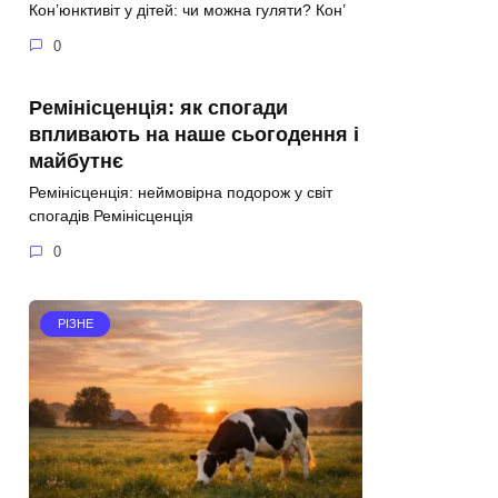
Кон’юнктивіт у дітей: чи можна гуляти? Кон’
0
Ремінісценція: як спогади
впливають на наше сьогодення і
майбутнє
Ремінісценція: неймовірна подорож у світ
спогадів Ремінісценція
0
РІЗНЕ