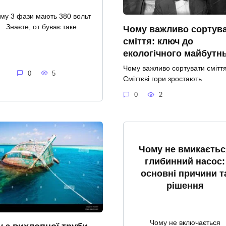
му 3 фази мають 380 вольт
Знаєте, от буває таке
Чому важливо сортув
сміття: ключ до
екологічного майбутн
Чому важливо сортувати смітт
0
5
Сміттєві гори зростають
0
2
Чому не вмикаєтьс
глибинний насос:
основні причини т
рішення
Чому не включається