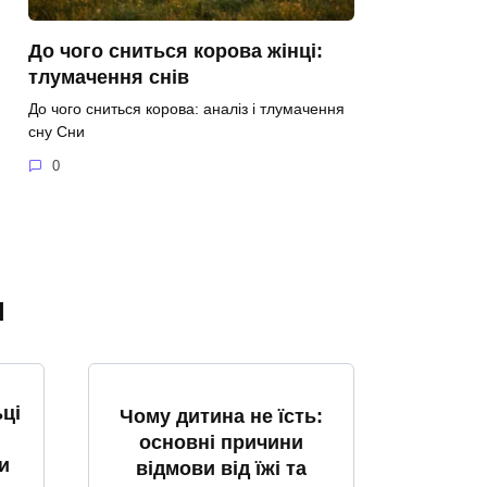
До чого сниться корова жінці:
тлумачення снів
До чого сниться корова: аналіз і тлумачення
сну Сни
0
я
ці
Чому дитина не їсть:
основні причини
и
відмови від їжі та