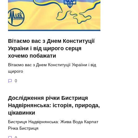
Вітаємо вас з Днем Конституції
України і від щирого серця
хочемо побажати
Вітаємо вас з Днем Конституції України і від
щирого
0
Дослідження річки Бистриця
Надвірнянська: історія, природа,
цікавинки
Бистриця Надвірнянська: Жива Вода Карпат
Річка Бистриця