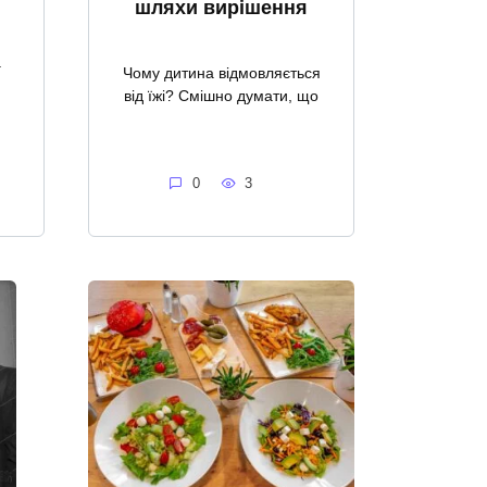
шляхи вирішення
а
Чому дитина відмовляється
від їжі? Смішно думати, що
0
3