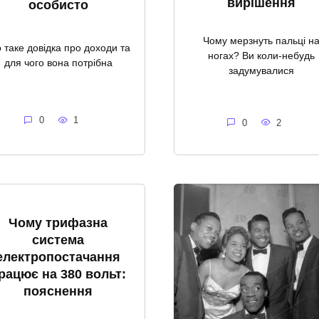
вирішення
особисто
Чому мерзнуть пальці н
 таке довідка про доходи та
ногах? Ви коли-небудь
для чого вона потрібна
задумувалися
0
1
0
2
Чому трифазна
система
електропостачання
рацює на 380 вольт:
пояснення