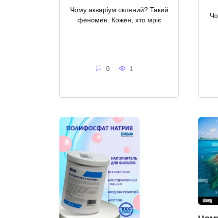
Чому акваріум скляний? Такий
Чо
феномен. Кожен, хто мріє
0
1