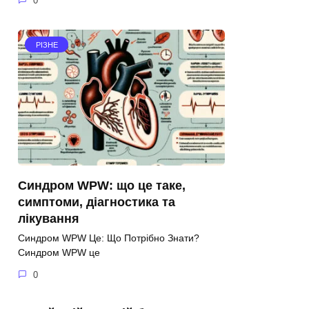
0
РІЗНЕ
Синдром WPW: що це таке,
симптоми, діагностика та
лікування
Синдром WPW Це: Що Потрібно Знати?
Синдром WPW це
0