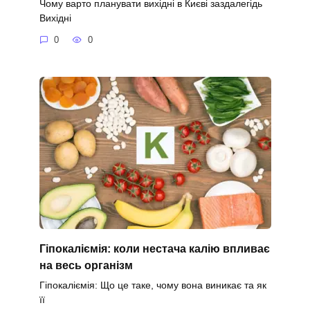
Чому варто планувати вихідні в Києві заздалегідь
Вихідні
0
0
Гіпокаліємія: коли нестача калію впливає
на весь організм
Гіпокаліємія: Що це таке, чому вона виникає та як
її