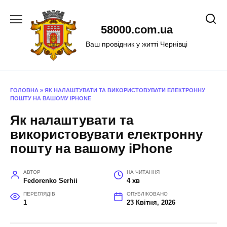
Перейти
до
58000.com.ua
вмісту
Ваш провідник у житті Чернівці
ГОЛОВНА
»
ЯК НАЛАШТУВАТИ ТА ВИКОРИСТОВУВАТИ ЕЛЕКТРОННУ
ПОШТУ НА ВАШОМУ IPHONE
Як налаштувати та
використовувати електронну
пошту на вашому iPhone
АВТОР
НА ЧИТАННЯ
Fedorenko Serhii
4 хв
ПЕРЕГЛЯДІВ
ОПУБЛІКОВАНО
1
23 Квітня, 2026