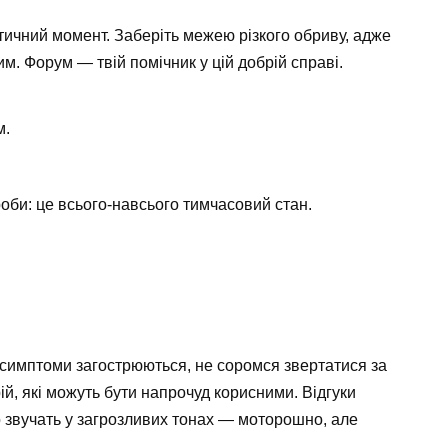
тичний момент. Заберіть межею різкого обриву, адже
м. Форум — твій помічник у цій добрій справі.
м.
оби: це всього-навсього тимчасовий стан.
симптоми загострюються, не соромся звертатися за
й, які можуть бути напрочуд корисними. Відгуки
звучать у загрозливих тонах — моторошно, але