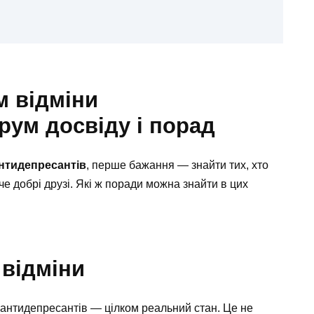
м відміни
рум досвіду і порад
нтидепресантів
, перше бажання — знайти тих, хто
е добрі друзі. Які ж поради можна знайти в цих
 відміни
 антидепресантів — цілком реальний стан. Це не