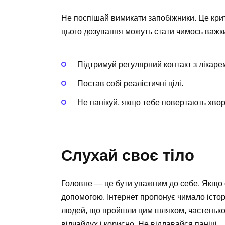
Не поспішай вимикати запобіжники. Це кри
цього дозування можуть стати чимось важки
Підтримуй регулярний контакт з лікаре
Постав собі реалістичні цілі.
Не панікуй, якщо тебе повертають хвор
Слухай своє тіло
Головне — це бути уважним до себе. Якщо 
допомогою. Інтернет пропонує чимало історі
людей, що пройшли цим шляхом, частенько 
відчайдух і корисно. Не віддавайся паніці.