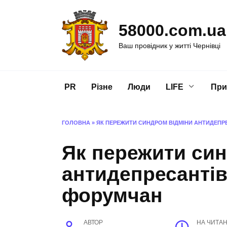
Перейти
до
58000.com.ua
вмісту
Ваш провідник у житті Чернівці
PR
Різне
Люди
LIFE
При
ГОЛОВНА
»
ЯК ПЕРЕЖИТИ СИНДРОМ ВІДМІНИ АНТИДЕПР
Як пережити син
антидепресантів
форумчан
АВТОР
НА ЧИТА