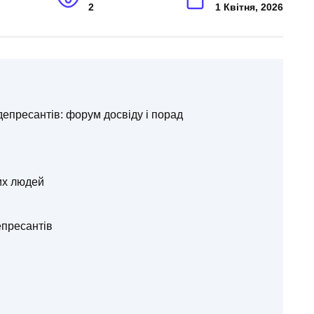
2
1 Квітня, 2026
епресантів: форум досвіду і порад
их людей
пресантів