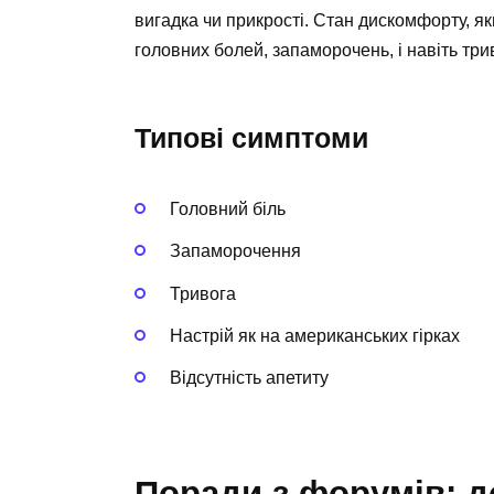
вигадка чи прикрості. Стан дискомфорту, як
головних болей, запаморочень, і навіть три
Типові симптоми
Головний біль
Запаморочення
Тривога
Настрій як на американських гірках
Відсутність апетиту
Поради з форумів: д