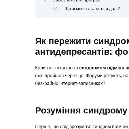
Що зі мною станеться далі?
Як пережити синдро
антидепресантів: фо
Коли ти стикаєшся з
синдромом відміни а
вже пройшов через це. Форуми рятують, нач
безкрайніх інтернет-записниках?
Розуміння синдрому
Перше, що слід зрозуміти: синдром відміни