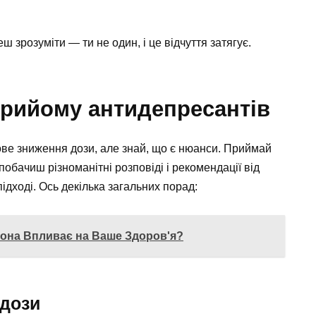
зрозуміти — ти не один, і це відчуття затягує.
прийому антидепресантів
ве зниження дози, але знай, що є нюанси. Приймай
обачиш різноманітні розповіді і рекомендації від
ідході. Ось декілька загальних порад:
 Вона Впливає на Ваше Здоров'я?
 дози