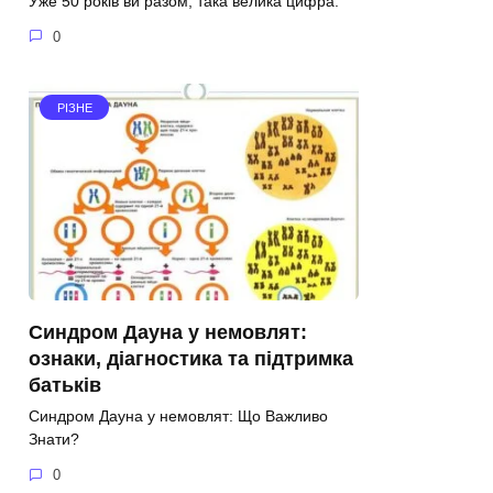
Уже 50 років ви разом, така велика цифра.
0
РІЗНЕ
Синдром Дауна у немовлят:
ознаки, діагностика та підтримка
батьків
Синдром Дауна у немовлят: Що Важливо
Знати?
0