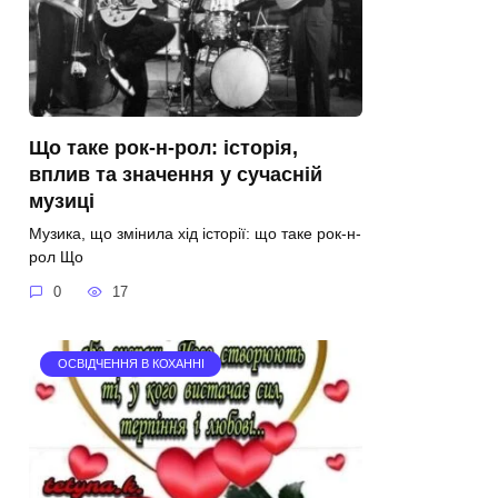
Що таке рок-н-рол: історія,
вплив та значення у сучасній
музиці
Музика, що змінила хід історії: що таке рок-н-
рол Що
0
17
ОСВІДЧЕННЯ В КОХАННІ