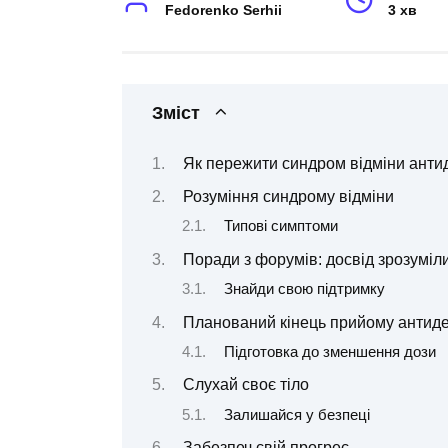
Fedorenko Serhii
3 хв
Зміст
Як пережити синдром відміни антид
Розуміння синдрому відміни
Типові симптоми
Поради з форумів: досвід зрозуміл
Знайди свою підтримку
Планований кінець прийому антиде
Підготовка до зменшення дози
Слухай своє тіло
Залишайся у безпеці
Забезпеч свій прогрес