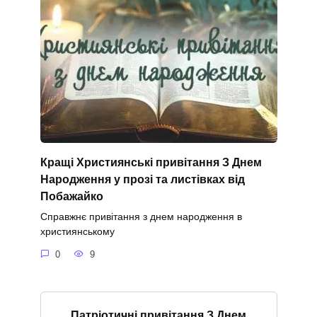
Кращі Християнські привітання З Днем
Народження у прозі та листівках від
Побажайко
Справжнє привітання з днем народження в
християнському
0
9
Патріотичні привітання З Днем