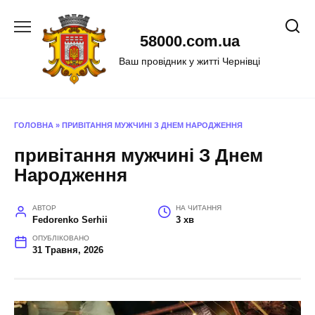
Перейти
до
58000.com.ua
вмісту
Ваш провідник у житті Чернівці
ГОЛОВНА
»
ПРИВІТАННЯ МУЖЧИНІ З ДНЕМ НАРОДЖЕННЯ
привітання мужчині З Днем
Народження
АВТОР
НА ЧИТАННЯ
Fedorenko Serhii
3 хв
ОПУБЛІКОВАНО
31 Травня, 2026