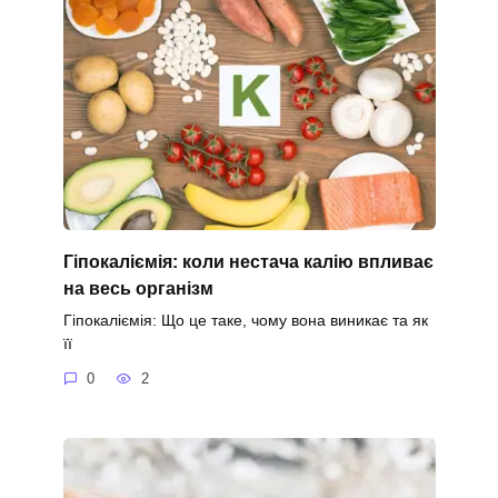
Гіпокаліємія: коли нестача калію впливає
на весь організм
Гіпокаліємія: Що це таке, чому вона виникає та як
її
0
2