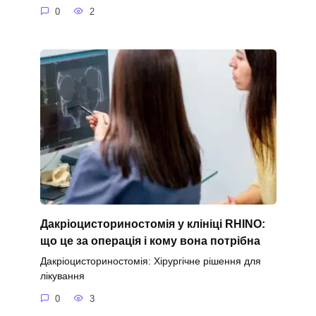
0
2
Дакріоцисториностомія у клініці RHINO:
що це за операція і кому вона потрібна
Дакріоцисториностомія: Хірургічне рішення для
лікування
0
3