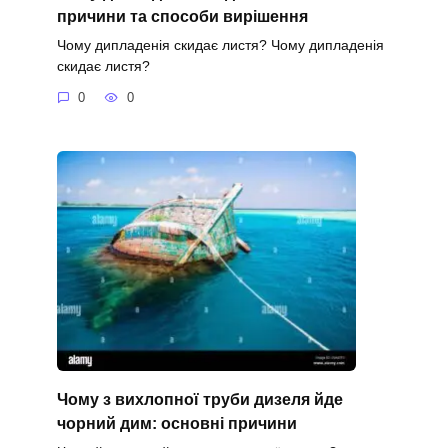
причини та способи вирішення
Чому дипладенія скидає листя? Чому дипладенія
скидає листя?
0
0
Чому з вихлопної труби дизеля йде
чорний дим: основні причини