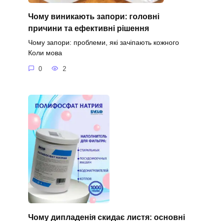
Чому виникають запори: головні
причини та ефективні рішення
Чому запори: проблеми, які зачіпають кожного
Коли мова
0
2
Чому дипладенія скидає листя: основні