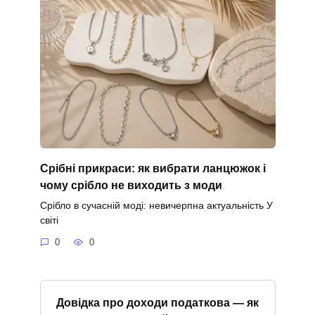
Срібні прикраси: як вибрати ланцюжок і
чому срібло не виходить з моди
Срібло в сучасній моді: невичерпна актуальність У
світі
0
0
Довідка про доходи податкова — як