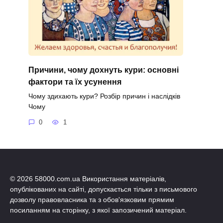
Причини, чому дохнуть кури: основні
фактори та їх усунення
Чому здихають кури? Розбір причин і наслідків
Чому
0
1
© 2026 58000.com.ua Використання матеріалів,
опублікованих на сайті, допускається тільки з письмового
дозволу правовласника та з обов'язковим прямим
посиланням на сторінку, з якої запозичений матеріал.