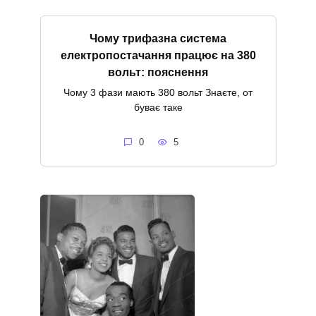
Чому трифазна система
електропостачання працює на 380
вольт: пояснення
Чому 3 фази мають 380 вольт Знаєте, от
буває таке
0
5