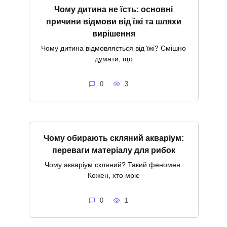
Чому дитина не їсть: основні
причини відмови від їжі та шляхи
вирішення
Чому дитина відмовляється від їжі? Смішно
думати, що
0
3
Чому обирають скляний акваріум:
переваги матеріалу для рибок
Чому акваріум скляний? Такий феномен.
Кожен, хто мріє
0
1