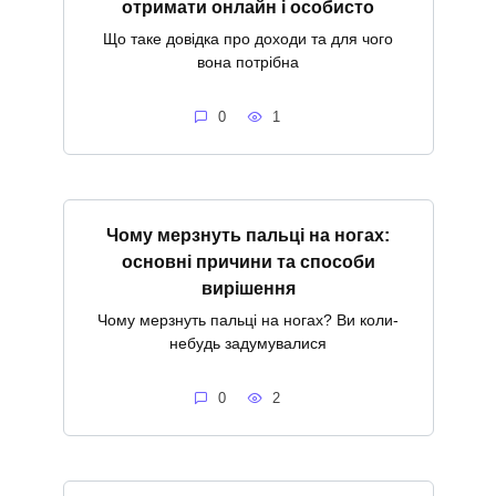
отримати онлайн і особисто
Що таке довідка про доходи та для чого
вона потрібна
0
1
Чому мерзнуть пальці на ногах:
основні причини та способи
вирішення
Чому мерзнуть пальці на ногах? Ви коли-
небудь задумувалися
0
2