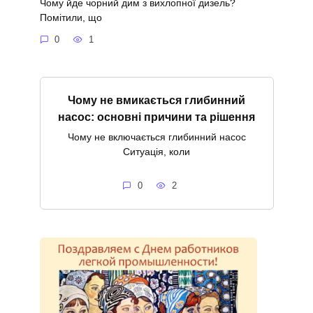
Чому йде чорний дим з вихлопної дизель?
Помітили, що
0
1
Чому не вмикається глибинний
насос: основні причини та рішення
Чому не включається глибинний насос
Ситуація, коли
0
2