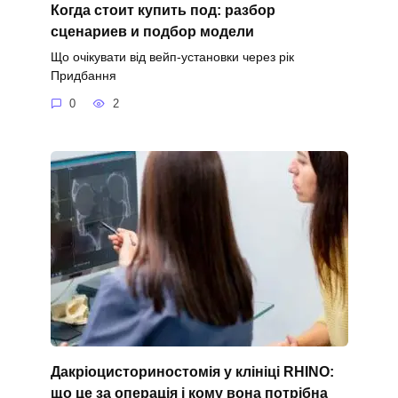
Когда стоит купить под: разбор
сценариев и подбор модели
Що очікувати від вейп-установки через рік
Придбання
0
2
Дакріоцисториностомія у клініці RHINO:
що це за операція і кому вона потрібна