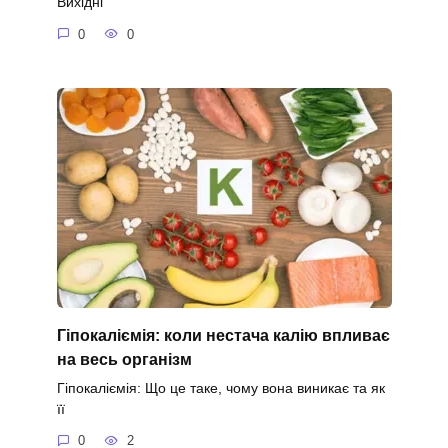
Вихідні
0
0
Гіпокаліємія: коли нестача калію впливає
на весь організм
Гіпокаліємія: Що це таке, чому вона виникає та як
її
0
2