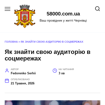
Перейти
до
58000.com.ua
вмісту
Ваш провідник у житті Чернівці
ГОЛОВНА
»
ЯК ЗНАЙТИ СВОЮ АУДИТОРІЮ В СОЦМЕРЕЖАХ
Як знайти свою аудиторію в
соцмережах
АВТОР
НА ЧИТАННЯ
Fedorenko Serhii
3 хв
ОПУБЛІКОВАНО
21 Травня, 2026