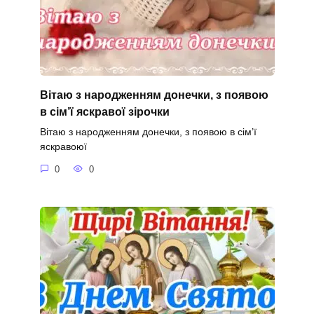
Вітаю з народженням донечки, з появою
в сім’ї яскравої зірочки
Вітаю з народженням донечки, з появою в сім’ї
яскравоюї
0
0