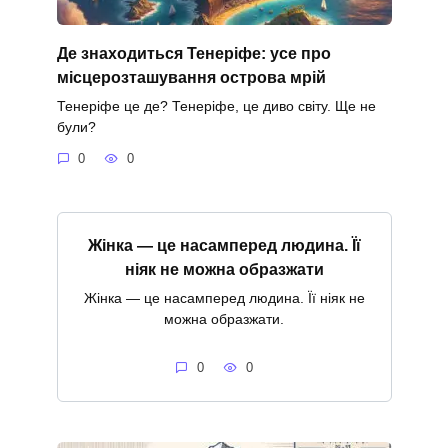
Де знаходиться Тенеріфе: усе про
місцерозташування острова мрій
Тенеріфе це де? Тенеріфе, це диво світу. Ще не
були?
0
0
Жінка — це насамперед людина. Її
ніяк не можна образжати
Жінка — це насамперед людина. Її ніяк не
можна образжати.
0
0