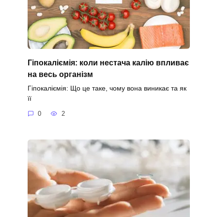
Гіпокаліємія: коли нестача калію впливає
на весь організм
Гіпокаліємія: Що це таке, чому вона виникає та як
її
0
2