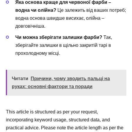
Яка основа краще для червоної фарби –
водна чи олійна?
Це залежить від ваших потреб;
водна основа швидше висихає, олійна –
довговічніша.
Чи можна зберігати залишки фарби?
Так,
зберігайте залишки в щільно закритій тарі в
прохолодному місці.
Читати
Причини, чому зводить пальці на
руках: основні фактори та поради
This article is structured as per your request,
incorporating keyword usage, structured data, and
practical advice. Please note the article length as per the