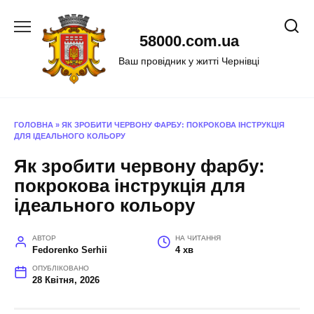
Перейти
до
58000.com.ua
вмісту
Ваш провідник у житті Чернівці
ГОЛОВНА
»
ЯК ЗРОБИТИ ЧЕРВОНУ ФАРБУ: ПОКРОКОВА ІНСТРУКЦІЯ
ДЛЯ ІДЕАЛЬНОГО КОЛЬОРУ
Як зробити червону фарбу:
покрокова інструкція для
ідеального кольору
АВТОР
НА ЧИТАННЯ
Fedorenko Serhii
4 хв
ОПУБЛІКОВАНО
28 Квітня, 2026