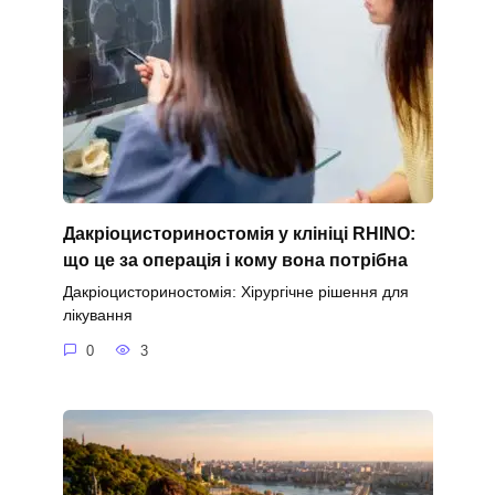
Дакріоцисториностомія у клініці RHINO:
що це за операція і кому вона потрібна
Дакріоцисториностомія: Хірургічне рішення для
лікування
0
3