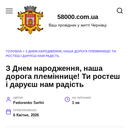
Перейти
до
58000.com.ua
вмісту
Ваш провідник у житті Чернівці
ГОЛОВНА
»
З ДНЕМ НАРОДЖЕННЯ, НАША ДОРОГА ПЛЕМІННИЦЕ! ТИ
РОСТЕШ І ДАРУЄШ НАМ РАДІСТЬ
З Днем народження, наша
дорога племіннице! Ти ростеш
і даруєш нам радість
АВТОР
НА ЧИТАННЯ
Fedorenko Serhii
1 хв
ОПУБЛІКОВАНО
6 Квітня, 2026