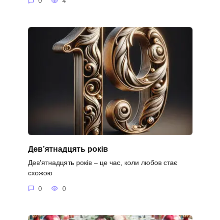
0
4
Дев’ятнадцять років
Дев’ятнадцять років – це час, коли любов стає
схожою
0
0