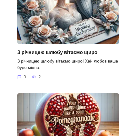
З річницею шлюбу вітаємо щиро
З річницею шлюбу вітаємо щиро! Хай любов ваша
буде міцна.
0
2