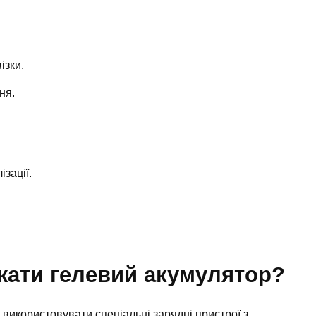
ізки.
ня.
зації.
жати гелевий акумулятор?
 використовувати спеціальні зарядні пристрої з