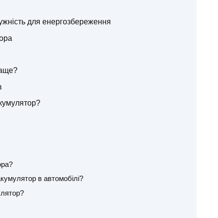
ужність для енергозбереження
ора
раще?
в
кумулятор?
ора?
кумулятор в автомобілі?
улятор?