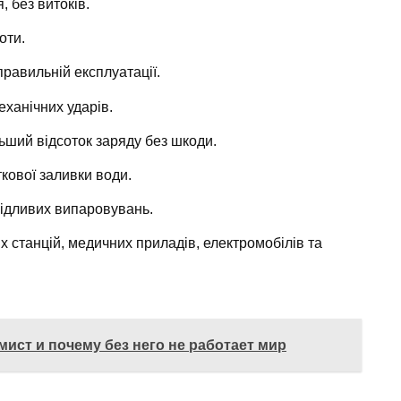
, без витоків.
оти.
правильній експлуатації.
механічних ударів.
ьший відсоток заряду без шкоди.
кової заливки води.
кідливих випаровувань.
х станцій, медичних приладів, електромобілів та
мист и почему без него не работает мир