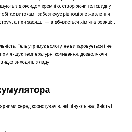
ішують з діоксидом кремнію, створюючи гелієвидну
апобігає витокам і забезпечує рівномірне живлення
трум, а при зарядці — відбувається хімічна реакція,
ьність. Гель утримує вологу, не випаровується і не
ін пом’якшує температурні коливання, дозволяючи
видко виходять з ладу.
кумулятора
рними серед користувачів, які цінують надійність і