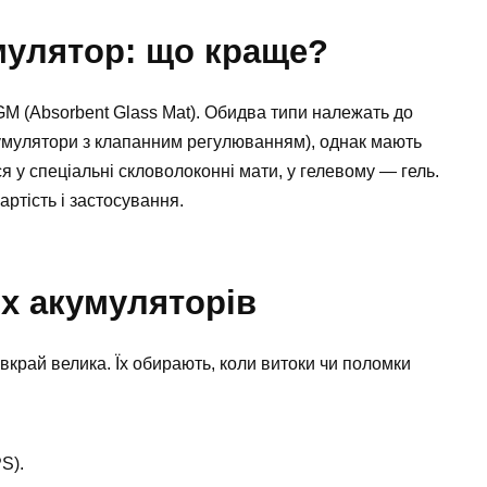
мулятор: що краще?
GM (Absorbent Glass Mat). Обидва типи належать до
умулятори з клапанним регулюванням), однак мають
ся у спеціальні скловолоконні мати, у гелевому — гель.
ртість і застосування.
х акумуляторів
край велика. Їх обирають, коли витоки чи поломки
S).