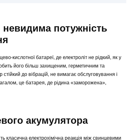
 невидима потужність
ня
во-кислотної батареї, де електроліт не рідкий, як у
робить його більш захищеним, герметичним та
 стійкий до вібрацій, не вимагає обслуговування і
агалом, це батарея, де рідина «заморожена»,
евого акумулятора
ть класична електрохімічна реакція між свинцевими