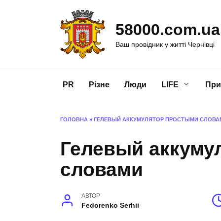
Перейти
до
58000.com.ua
вмісту
Ваш провідник у житті Чернівці
PR
Різне
Люди
LIFE
При
ГОЛОВНА
»
ГЕЛЕВЫЙ АККУМУЛЯТОР ПРОСТЫМИ СЛОВА
Гелевый аккуму
словами
АВТОР
Fedorenko Serhii