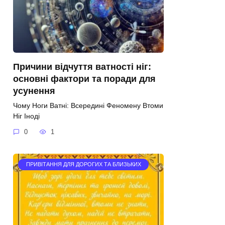
Причини відчуття ватності ніг:
основні фактори та поради для
усунення
Чому Ноги Ватні: Всередині Феномену Втоми
Ніг Іноді
0
1
ПРИВІТАННЯ ДЛЯ ДОРОГИХ ТА БЛИЗЬКИХ