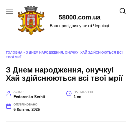
Перейти
до
58000.com.ua
вмісту
Ваш провідник у житті Чернівці
ГОЛОВНА
»
З ДНЕМ НАРОДЖЕННЯ, ОНУЧКУ! ХАЙ ЗДІЙСНЮЮТЬСЯ ВСІ
ТВОЇ МРІЇ
З Днем народження, онучку!
Хай здійснюються всі твої мрії
АВТОР
НА ЧИТАННЯ
Fedorenko Serhii
1 хв
ОПУБЛІКОВАНО
6 Квітня, 2026