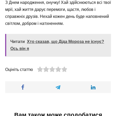
З Днем народження, онучку! Хай здійснюються всі твої
мрії, хай життя дарує перемоги, щастя, любов і
справжніх друзів. Нехай кожен день буде наповнений
світлом, добром і натхненням.
Читати
Хто сказав, що Діда Мороза не існує?
Ось він я
Оцініть статтю
Вам також може сподобатися