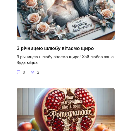
З річницею шлюбу вітаємо щиро
З річницею шлюбу вітаємо щиро! Хай любов ваша
буде міцна.
0
2