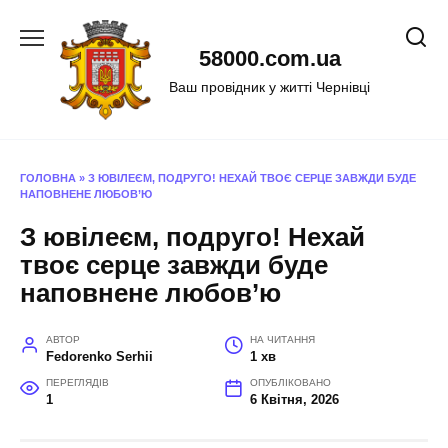
Перейти
до
58000.com.ua
вмісту
Ваш провідник у житті Чернівці
ГОЛОВНА
»
З ЮВІЛЕЄМ, ПОДРУГО! НЕХАЙ ТВОЄ СЕРЦЕ ЗАВЖДИ БУДЕ
НАПОВНЕНЕ ЛЮБОВ’Ю
З ювілеєм, подруго! Нехай
твоє серце завжди буде
наповнене любов’ю
АВТОР
НА ЧИТАННЯ
Fedorenko Serhii
1 хв
ПЕРЕГЛЯДІВ
ОПУБЛІКОВАНО
1
6 Квітня, 2026