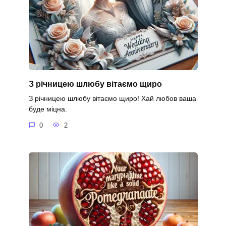
З річницею шлюбу вітаємо щиро
З річницею шлюбу вітаємо щиро! Хай любов ваша
буде міцна.
0
2