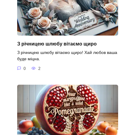
З річницею шлюбу вітаємо щиро
З річницею шлюбу вітаємо щиро! Хай любов ваша
буде міцна.
0
2