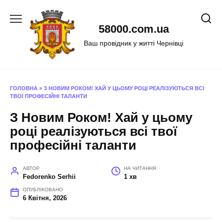
Перейти
до
58000.com.ua
вмісту
Ваш провідник у житті Чернівці
ГОЛОВНА
»
З НОВИМ РОКОМ! ХАЙ У ЦЬОМУ РОЦІ РЕАЛІЗУЮТЬСЯ ВСІ
ТВОЇ ПРОФЕСІЙНІ ТАЛАНТИ
З Новим Роком! Хай у цьому
році реалізуються всі твої
професійні таланти
АВТОР
НА ЧИТАННЯ
Fedorenko Serhii
1 хв
ОПУБЛІКОВАНО
6 Квітня, 2026