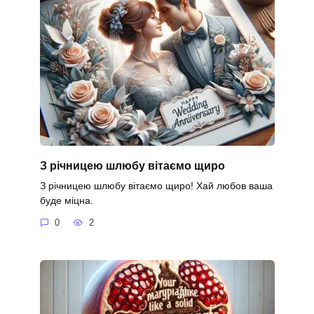
З річницею шлюбу вітаємо щиро
З річницею шлюбу вітаємо щиро! Хай любов ваша
буде міцна.
0
2