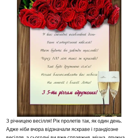
З річницею весілля! Рік пролетів так, як один день.
Адже ніби вчора відзначали яскраве і грандіозне
весілля, а сьогодні ви вже справжня, міцна, дружна