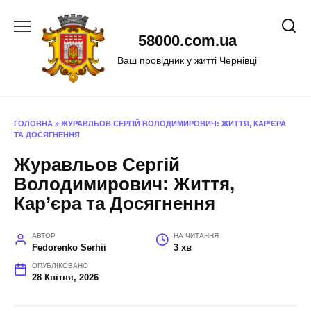
Перейти
до
58000.com.ua
вмісту
Ваш провідник у житті Чернівці
ГОЛОВНА
»
ЖУРАВЛЬОВ СЕРГІЙ ВОЛОДИМИРОВИЧ: ЖИТТЯ, КАР’ЄРА
ТА ДОСЯГНЕННЯ
Журавльов Сергій
Володимирович: Життя,
Кар’єра та Досягнення
АВТОР
НА ЧИТАННЯ
Fedorenko Serhii
3 хв
ОПУБЛІКОВАНО
28 Квітня, 2026