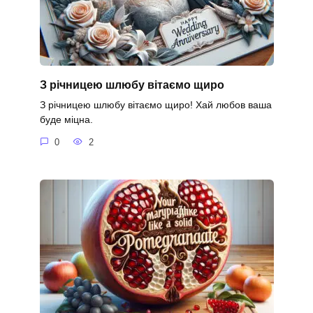
З річницею шлюбу вітаємо щиро
З річницею шлюбу вітаємо щиро! Хай любов ваша
буде міцна.
0
2