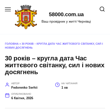
Перейти
до
58000.com.ua
вмісту
Ваш провідник у житті Чернівці
ГОЛОВНА
»
30 РОКІВ – КРУГЛА ДАТА ЧАС ЖИТТЄВОГО СВІТАНКУ, СИЛ І
НОВИХ ДОСЯГНЕНЬ
30 років – кругла дата Час
життєвого світанку, сил і нових
досягнень
АВТОР
НА ЧИТАННЯ
Fedorenko Serhii
1 хв
ОПУБЛІКОВАНО
6 Квітня, 2026