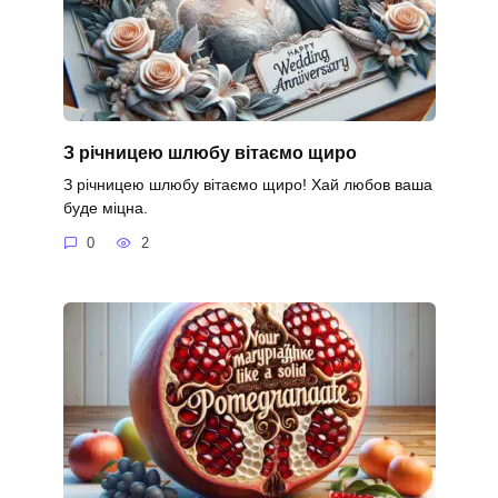
З річницею шлюбу вітаємо щиро
З річницею шлюбу вітаємо щиро! Хай любов ваша
буде міцна.
0
2