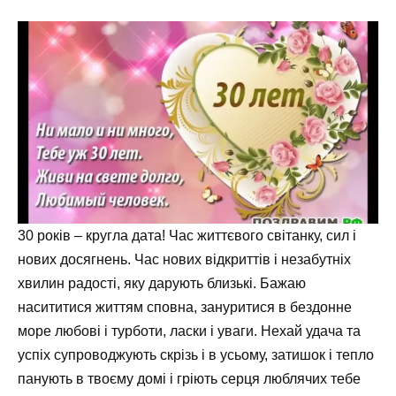
30 років – кругла дата! Час життєвого світанку, сил і
нових досягнень. Час нових відкриттів і незабутніх
хвилин радості, яку дарують близькі. Бажаю
насититися життям сповна, зануритися в бездонне
море любові і турботи, ласки і уваги. Нехай удача та
успіх супроводжують скрізь і в усьому, затишок і тепло
панують в твоєму домі і гріють серця люблячих тебе