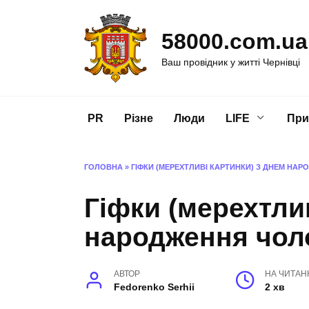
Перейти
до
58000.com.ua
вмісту
Ваш провідник у житті Чернівці
PR
Різне
Люди
LIFE
При
ГОЛОВНА
»
ГІФКИ (МЕРЕХТЛИВІ КАРТИНКИ) З ДНЕМ НА
Гіфки (мерехтли
народження чоло
АВТОР
НА ЧИТАН
Fedorenko Serhii
2 хв