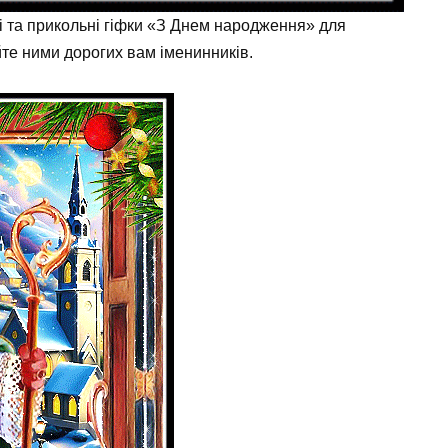
і та прикольні гіфки «З Днем народження» для
йте ними дорогих вам іменинників.