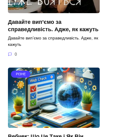
Давайте вип’ємо за
справедливість. Адже, як кажуть
Давайте вип’ємо за справедливість. Адже, як
кажуть
0
РІЗНЕ
Вебчек: Що Це Таке і Як Він