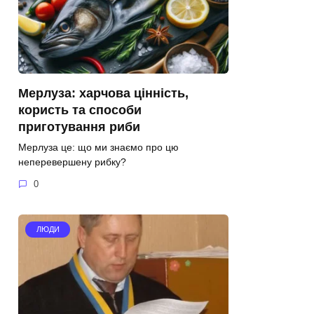
Мерлуза: харчова цінність,
користь та способи
приготування риби
Мерлуза це: що ми знаємо про цю
неперевершену рибку?
0
ЛЮДИ