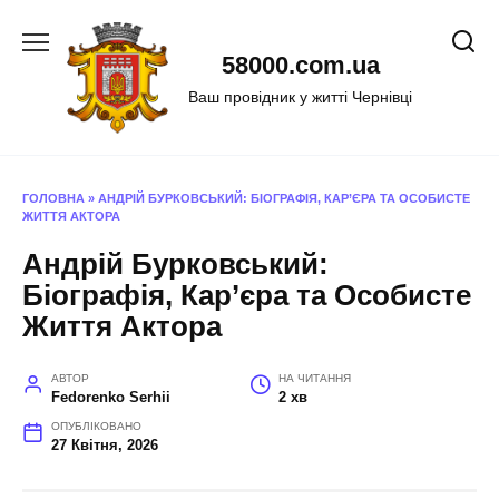
Перейти
до
58000.com.ua
вмісту
Ваш провідник у житті Чернівці
ГОЛОВНА
»
АНДРІЙ БУРКОВСЬКИЙ: БІОГРАФІЯ, КАР’ЄРА ТА ОСОБИСТЕ
ЖИТТЯ АКТОРА
Андрій Бурковський:
Біографія, Кар’єра та Особисте
Життя Актора
АВТОР
НА ЧИТАННЯ
Fedorenko Serhii
2 хв
ОПУБЛІКОВАНО
27 Квітня, 2026