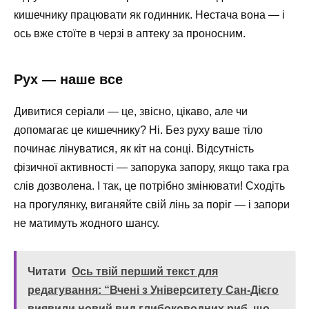
кишечнику працювати як годинник. Нестача вона — і
ось вже стоїте в черзі в аптеку за проносним.
Рух — наше все
Дивитися серіали — це, звісно, цікаво, але чи
допомагає це кишечнику? Ні. Без руху ваше тіло
починає лінуватися, як кіт на сонці. Відсутність
фізичної активності — запорука запору, якщо така гра
слів дозволена. І так, це потрібно змінювати! Сходіть
на прогулянку, виганяйте свій лінь за поріг — і запори
не матимуть жодного шансу.
Читати
Ось твій перший текст для
редагування: “Вчені з Університету Сан-Дієго
виявили новий вид глибоководних риб, що