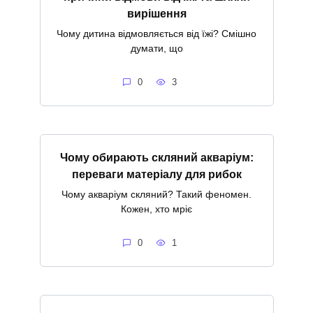
вирішення
Чому дитина відмовляється від їжі? Смішно
думати, що
0
3
Чому обирають скляний акваріум:
переваги матеріалу для рибок
Чому акваріум скляний? Такий феномен.
Кожен, хто мріє
0
1