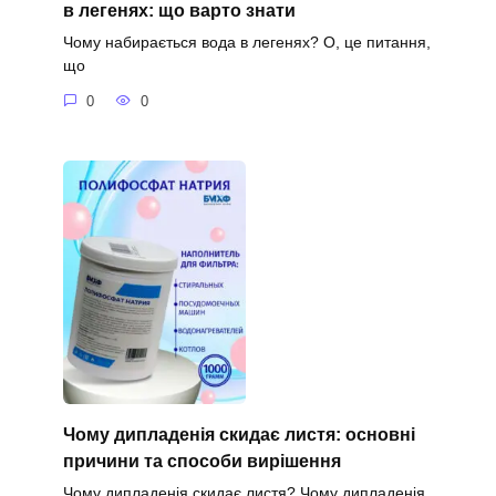
в легенях: що варто знати
Чому набирається вода в легенях? О, це питання,
що
0
0
Чому дипладенія скидає листя: основні
причини та способи вирішення
Чому дипладенія скидає листя? Чому дипладенія