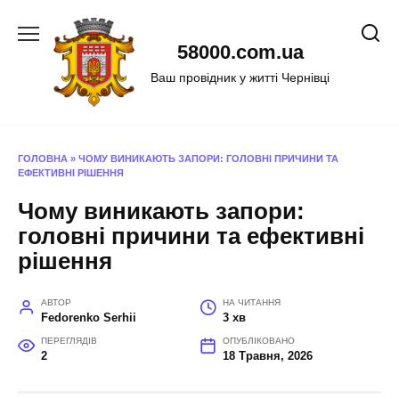
Перейти
до
58000.com.ua
вмісту
Ваш провідник у житті Чернівці
ГОЛОВНА
»
ЧОМУ ВИНИКАЮТЬ ЗАПОРИ: ГОЛОВНІ ПРИЧИНИ ТА
ЕФЕКТИВНІ РІШЕННЯ
Чому виникають запори:
головні причини та ефективні
рішення
АВТОР
НА ЧИТАННЯ
Fedorenko Serhii
3 хв
ПЕРЕГЛЯДІВ
ОПУБЛІКОВАНО
2
18 Травня, 2026