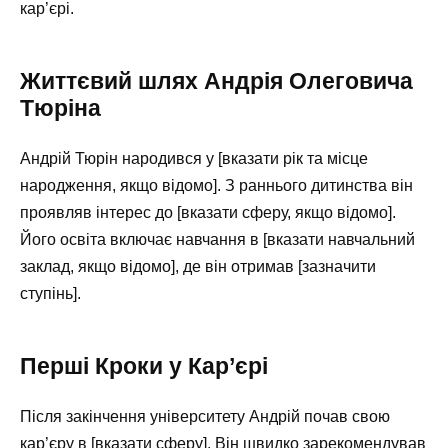
кар’єрі.
Життєвий шлях Андрія Олеговича
Тюріна
Андрій Тюрін народився у [вказати рік та місце
народження, якщо відомо]. З раннього дитинства він
проявляв інтерес до [вказати сферу, якщо відомо].
Його освіта включає навчання в [вказати навчальний
заклад, якщо відомо], де він отримав [зазначити
ступінь].
Перші Кроки у Кар’єрі
Після закінчення університету Андрій почав свою
кар’єру в [вказати сферу]. Він швидко зарекомендував