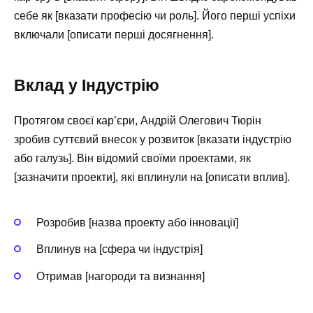
себе як [вказати професію чи роль]. Його перші успіхи
включали [описати перші досягнення].
Вклад у Індустрію
Протягом своєї кар’єри, Андрій Олегович Тюрін
зробив суттєвий внесок у розвиток [вказати індустрію
або галузь]. Він відомий своїми проектами, як
[зазначити проекти], які вплинули на [описати вплив].
Розробив [назва проекту або інновації]
Вплинув на [сфера чи індустрія]
Отримав [нагороди та визнання]