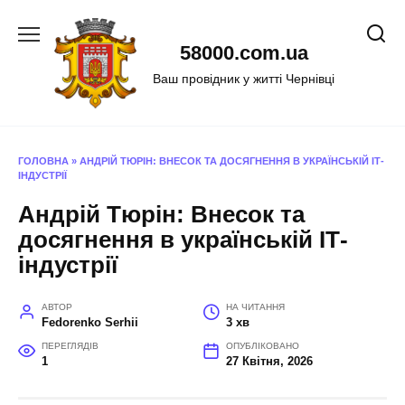
Перейти
до
58000.com.ua
вмісту
Ваш провідник у житті Чернівці
ГОЛОВНА
»
АНДРІЙ ТЮРІН: ВНЕСОК ТА ДОСЯГНЕННЯ В УКРАЇНСЬКІЙ ІТ-
ІНДУСТРІЇ
Андрій Тюрін: Внесок та
досягнення в українській ІТ-
індустрії
АВТОР
НА ЧИТАННЯ
Fedorenko Serhii
3 хв
ПЕРЕГЛЯДІВ
ОПУБЛІКОВАНО
1
27 Квітня, 2026