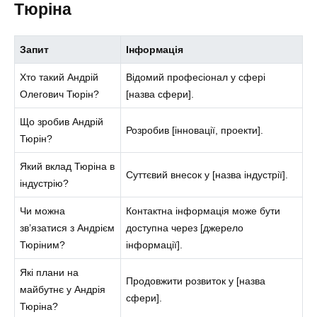
Тюріна
Запит
Інформація
Хто такий Андрій
Відомий професіонал у сфері
Олегович Тюрін?
[назва сфери].
Що зробив Андрій
Розробив [інновації, проекти].
Тюрін?
Який вклад Тюріна в
Суттєвий внесок у [назва індустрії].
індустрію?
Чи можна
Контактна інформація може бути
зв’язатися з Андрієм
доступна через [джерело
Тюріним?
інформації].
Які плани на
Продовжити розвиток у [назва
майбутнє у Андрія
сфери].
Тюріна?