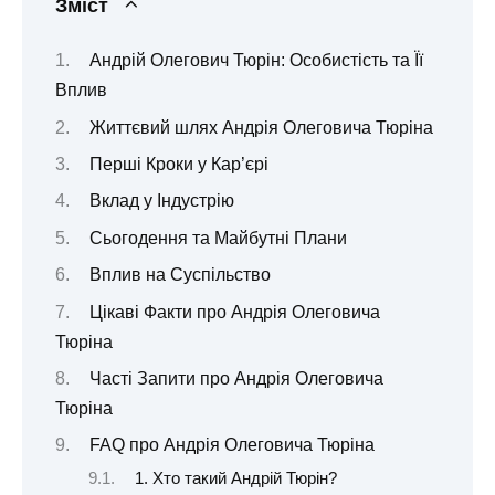
Зміст
Андрій Олегович Тюрін: Особистість та Її
Вплив
Життєвий шлях Андрія Олеговича Тюріна
Перші Кроки у Кар’єрі
Вклад у Індустрію
Сьогодення та Майбутні Плани
Вплив на Суспільство
Цікаві Факти про Андрія Олеговича
Тюріна
Часті Запити про Андрія Олеговича
Тюріна
FAQ про Андрія Олеговича Тюріна
1. Хто такий Андрій Тюрін?