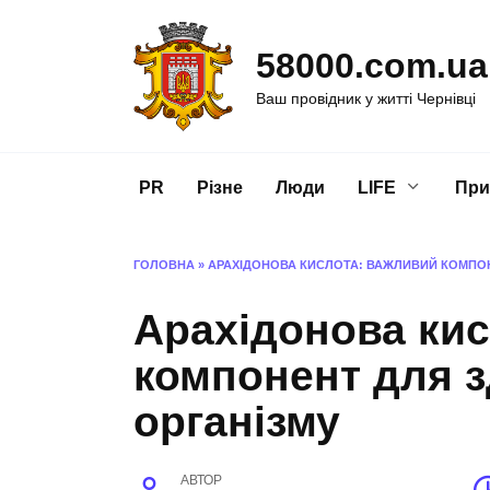
Перейти
до
58000.com.ua
вмісту
Ваш провідник у житті Чернівці
PR
Різне
Люди
LIFE
При
ГОЛОВНА
»
АРАХІДОНОВА КИСЛОТА: ВАЖЛИВИЙ КОМПОН
Арахідонова ки
компонент для з
організму
АВТОР