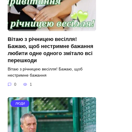
Вітаю з річницею весілля!
Бажаю, щоб нестримне бажання
любити одне одного змітало всі
перешкоди
Вітаю з річницею весілля! Бажаю, щоб
нестримне бажання
0
1
ЛЮДИ