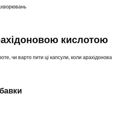
ахворювань
арахідоновою кислотою
роте, чи варто пити ці капсули, коли арахідонова
обавки