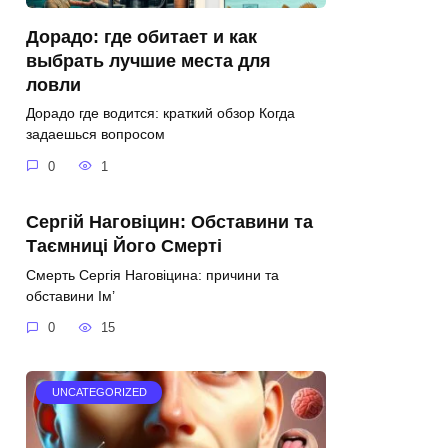
Дорадо: где обитает и как
выбрать лучшие места для
ловли
Дорадо где водится: краткий обзор Когда
задаешься вопросом
0
1
Сергій Наговіцин: Обставини та
Таємниці Його Смерті
Смерть Сергія Наговіцина: причини та
обставини Ім’
0
15
UNCATEGORIZED