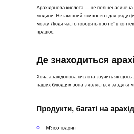
Арахідонова кислота — це поліненасичена ж
людини. Незамінний компонент для ряду фун
мозку. Люди часто говорять про неї в контек
працює.
Де знаходиться арах
Хоча арахідонова кислота звучить як щось з
наших блюдцях вона з’являється завдяки м’
Продукти, багаті на арахі
М’ясо тварин