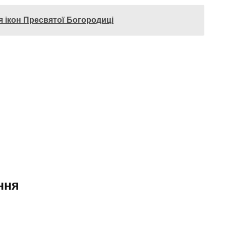
я ікон Пресвятої Богородиці
ння