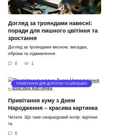
Догляд за трояндами навесні:
поради для пишного цвітіння та
зростання
Догляд за трояндами весною: висадка,
обрізка та підживлення
0
1
ПРИВІТАННЯ ДЛЯ ДОРОГИХ ТА БЛИЗЬКИХ
Привітання куму з Днем
Народження – красива картинка
Читати Що таке смарагдовий колір: відтінки
та
0