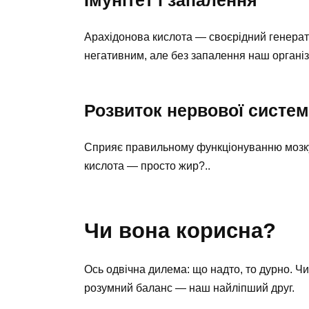
Імунітет і запалення
Арахідонова кислота — своєрідний генерато
негативним, але без запалення наш організ
Розвиток нервової систе
Сприяє правильному функціонуванню мозку.
кислота — просто жир?..
Чи вона корисна?
Ось одвічна дилема: що надто, то дурно. Чи
розумний баланс — наш найліпший друг.