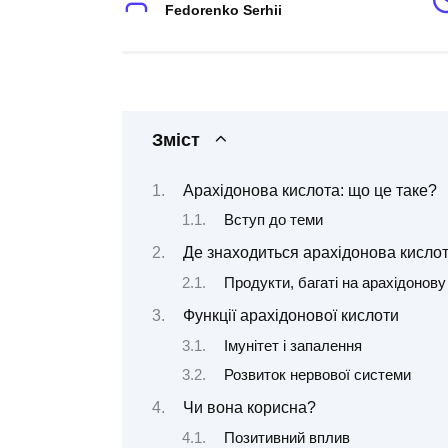
Fedorenko Serhii
Зміст
Арахідонова кислота: що це таке?
Вступ до теми
Де знаходиться арахідонова кисло
Продукти, багаті на арахідонову
Функції арахідонової кислоти
Імунітет і запалення
Розвиток нервової системи
Чи вона корисна?
Позитивний вплив