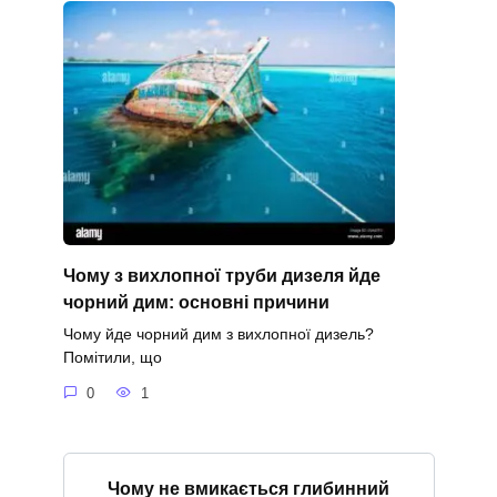
Чому з вихлопної труби дизеля йде
чорний дим: основні причини
Чому йде чорний дим з вихлопної дизель?
Помітили, що
0
1
Чому не вмикається глибинний