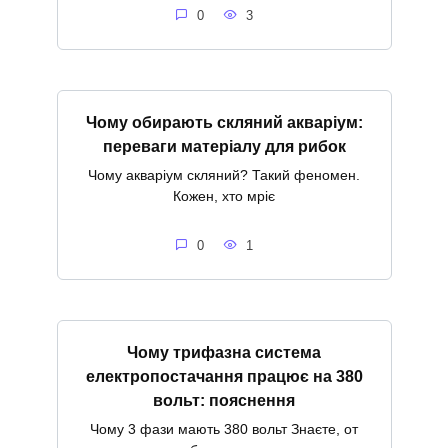
0
3
Чому обирають скляний акваріум:
переваги матеріалу для рибок
Чому акваріум скляний? Такий феномен.
Кожен, хто мріє
0
1
Чому трифазна система
електропостачання працює на 380
вольт: пояснення
Чому 3 фази мають 380 вольт Знаєте, от