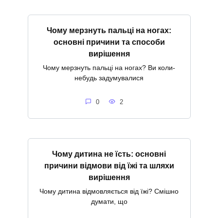
Чому мерзнуть пальці на ногах:
основні причини та способи
вирішення
Чому мерзнуть пальці на ногах? Ви коли-
небудь задумувалися
0
2
Чому дитина не їсть: основні
причини відмови від їжі та шляхи
вирішення
Чому дитина відмовляється від їжі? Смішно
думати, що