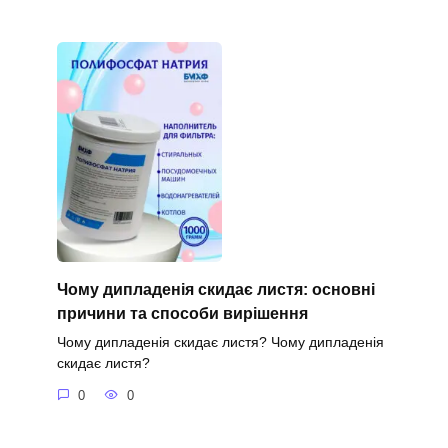
Чому дипладенія скидає листя: основні
причини та способи вирішення
Чому дипладенія скидає листя? Чому дипладенія
скидає листя?
0
0