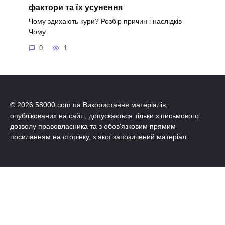
фактори та їх усунення
Чому здихають кури? Розбір причин і наслідків
Чому
0
1
© 2026 58000.com.ua Використання матеріалів,
опублікованих на сайті, допускається тільки з письмового
дозволу правовласника та з обов'язковим прямим
посиланням на сторінку, з якої запозичений матеріал.