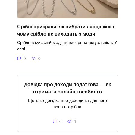
Срібні прикраси: як вибрати ланцюжок і
чому срібло не виходить з моди
Срібло в сучасній моді: невичерпна актуальність У
світі
0
0
Довідка про доходи податкова — як
отримати онлайн і особисто
Що таке довідка про доходи та для чого
вона потрібна
0
1