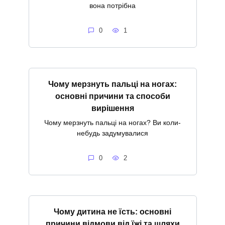
вона потрібна
0
1
Чому мерзнуть пальці на ногах:
основні причини та способи
вирішення
Чому мерзнуть пальці на ногах? Ви коли-
небудь задумувалися
0
2
Чому дитина не їсть: основні
причини відмови від їжі та шляхи