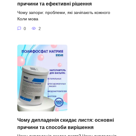
причини та ефективні рішення
Чому запори: проблеми, які зачіпають кожного
Коли мова
0
2
Чому дипладенія скидає листя: основні
причини та способи вирішення
Чому дипладенія скидає листя? Чому дипладенія