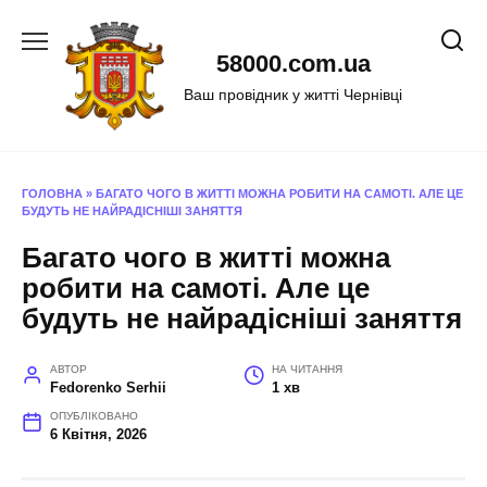
Перейти
до
58000.com.ua
вмісту
Ваш провідник у житті Чернівці
ГОЛОВНА
»
БАГАТО ЧОГО В ЖИТТІ МОЖНА РОБИТИ НА САМОТІ. АЛЕ ЦЕ
БУДУТЬ НЕ НАЙРАДІСНІШІ ЗАНЯТТЯ
Багато чого в житті можна
робити на самоті. Але це
будуть не найрадісніші заняття
АВТОР
НА ЧИТАННЯ
Fedorenko Serhii
1 хв
ОПУБЛІКОВАНО
6 Квітня, 2026