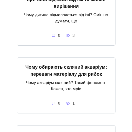
вирішення
Чому дитина відмовляється від їжі? Смішно
думати, що
0
3
Чому обирають скляний акваріум:
переваги матеріалу для рибок
Чому акваріум скляний? Такий феномен.
Кожен, хто мріє
0
1