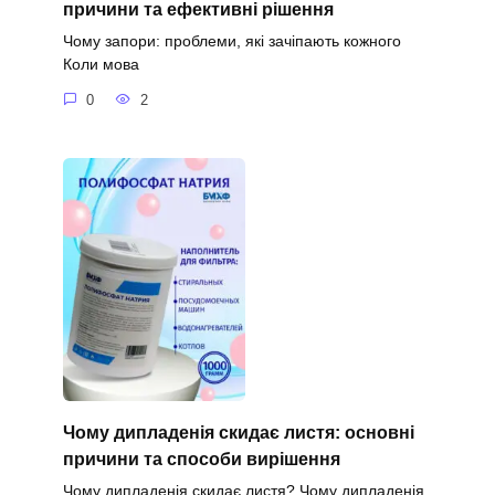
причини та ефективні рішення
Чому запори: проблеми, які зачіпають кожного
Коли мова
0
2
Чому дипладенія скидає листя: основні
причини та способи вирішення
Чому дипладенія скидає листя? Чому дипладенія