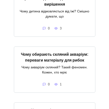
вирішення
Чому дитина відмовляється від їжі? Смішно
думати, що
0
3
Чому обирають скляний акваріум:
переваги матеріалу для рибок
Чому акваріум скляний? Такий феномен.
Кожен, хто мріє
0
1