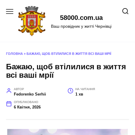
Перейти
до
58000.com.ua
вмісту
Ваш провідник у житті Чернівці
ГОЛОВНА
»
БАЖАЮ, ЩОБ ВТІЛИЛИСЯ В ЖИТТЯ ВСІ ВАШІ МРІЇ
Бажаю, щоб втілилися в життя
всі ваші мрії
АВТОР
НА ЧИТАННЯ
Fedorenko Serhii
1 хв
ОПУБЛІКОВАНО
6 Квітня, 2026