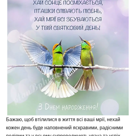
Бажаю, щоб втілилися в життя всі ваші мрії, нехай
кожен день буде наповнений яскравими, радісними
подіями та у всьому супроводжують удача та успіх.