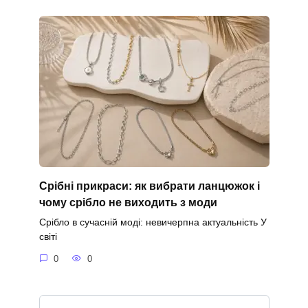
Срібні прикраси: як вибрати ланцюжок і
чому срібло не виходить з моди
Срібло в сучасній моді: невичерпна актуальність У
світі
0
0