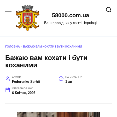
Перейти
до
58000.com.ua
вмісту
Ваш провідник у житті Чернівці
ГОЛОВНА
»
БАЖАЮ ВАМ КОХАТИ І БУТИ КОХАНИМИ
Бажаю вам кохати і бути
коханими
АВТОР
НА ЧИТАННЯ
Fedorenko Serhii
1 хв
ОПУБЛІКОВАНО
6 Квітня, 2026