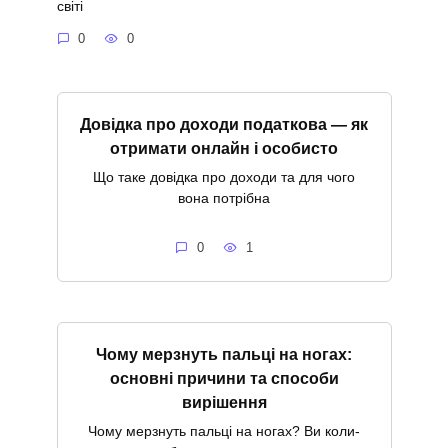
світі
0
0
Довідка про доходи податкова — як
отримати онлайн і особисто
Що таке довідка про доходи та для чого
вона потрібна
0
1
Чому мерзнуть пальці на ногах:
основні причини та способи
вирішення
Чому мерзнуть пальці на ногах? Ви коли-