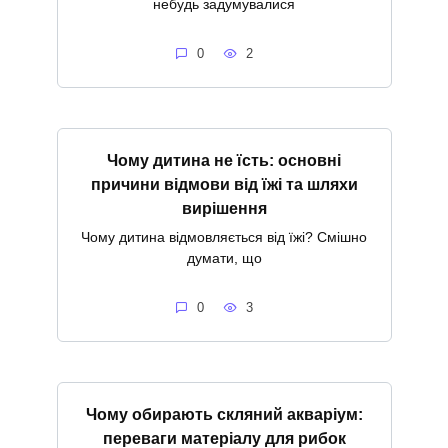
небудь задумувалися
0
2
Чому дитина не їсть: основні
причини відмови від їжі та шляхи
вирішення
Чому дитина відмовляється від їжі? Смішно
думати, що
0
3
Чому обирають скляний акваріум:
переваги матеріалу для рибок