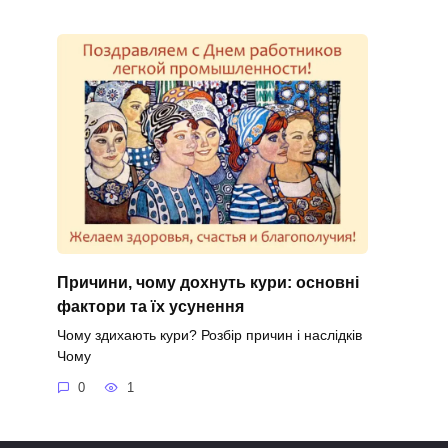
Причини, чому дохнуть кури: основні
фактори та їх усунення
Чому здихають кури? Розбір причин і наслідків
Чому
0
1