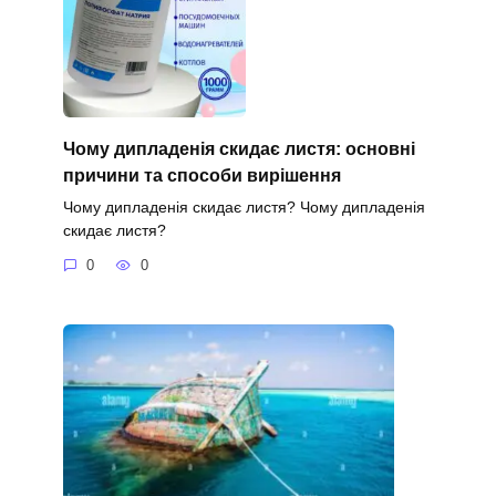
Чому дипладенія скидає листя: основні
причини та способи вирішення
Чому дипладенія скидає листя? Чому дипладенія
скидає листя?
0
0