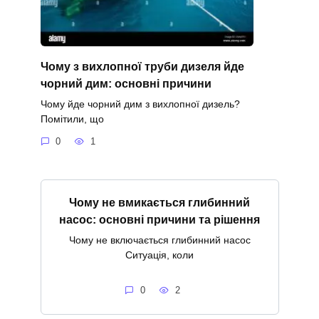
Чому з вихлопної труби дизеля йде
чорний дим: основні причини
Чому йде чорний дим з вихлопної дизель?
Помітили, що
0
1
Чому не вмикається глибинний
насос: основні причини та рішення
Чому не включається глибинний насос
Ситуація, коли
0
2