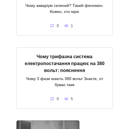
Чому акваріум скляний? Такий феномен.
Кожен, хто мріє
0
1
Чому трифазна система
електропостачання працює на 380
вольт: пояснення
Чому 3 фази мають 380 вольт Знаєте, от
буває таке
0
5