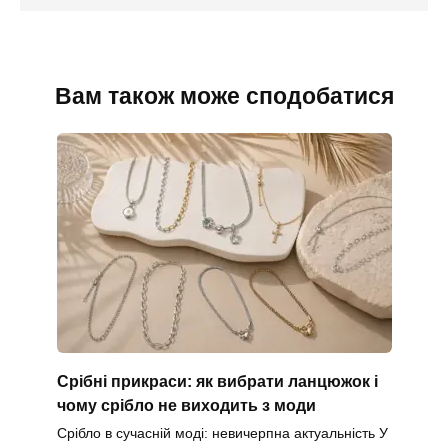
Вам також може сподобатися
Срібні прикраси: як вибрати ланцюжок і
чому срібло не виходить з моди
Срібло в сучасній моді: невичерпна актуальність У