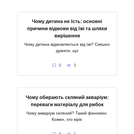
Чому дитина не їсть: основні
причини відмови від їжі та шляхи
вирішення
Чому дитина відмовляється від їжі? Смішно
думати, що
0
3
Чому обирають скляний акваріум:
переваги матеріалу для рибок
Чому акваріум скляний? Такий феномен.
Кожен, хто мріє