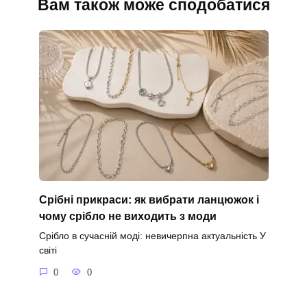
Вам також може сподобатися
Срібні прикраси: як вибрати ланцюжок і
чому срібло не виходить з моди
Срібло в сучасній моді: невичерпна актуальність У
світі
0
0