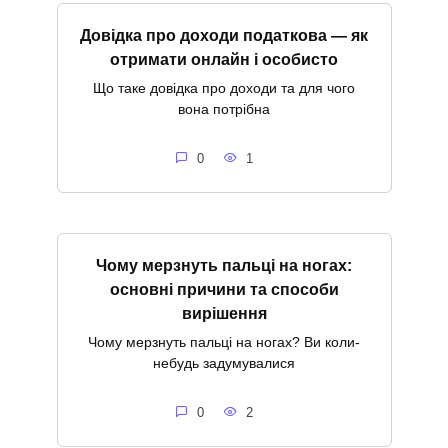
Довідка про доходи податкова — як
отримати онлайн і особисто
Що таке довідка про доходи та для чого
вона потрібна
0
1
Чому мерзнуть пальці на ногах:
основні причини та способи
вирішення
Чому мерзнуть пальці на ногах? Ви коли-
небудь задумувалися
0
2