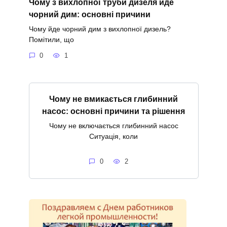
Чому з вихлопної труби дизеля йде
чорний дим: основні причини
Чому йде чорний дим з вихлопної дизель?
Помітили, що
0
1
Чому не вмикається глибинний
насос: основні причини та рішення
Чому не включається глибинний насос
Ситуація, коли
0
2