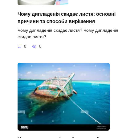
Чому дипладенія скидає листя: основні
причини та способи вирішення
Чому дипладенія скидає листя? Чому дипладенія
скидає листя?
0
0