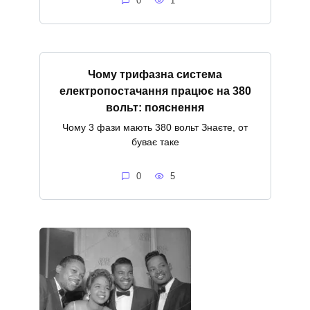
0
1
Чому трифазна система
електропостачання працює на 380
вольт: пояснення
Чому 3 фази мають 380 вольт Знаєте, от
буває таке
0
5